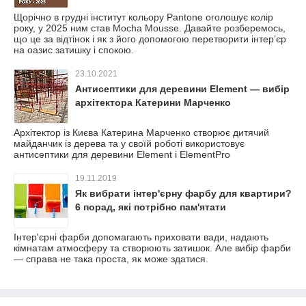
Щорічно в грудні інститут кольору Pantone оголошує колір
року, у 2025 ним став Mocha Mousse. Давайте розберемось,
що це за відтінок і як з його допомогою перетворити інтер’єр
на оазис затишку і спокою.
23.10.2021
Антисептики для деревини Element — вибір
архітектора Катерини Марченко
Архітектор із Києва Катерина Марченко створює дитячий
майданчик із дерева та у своїй роботі використовує
антисептики для деревини Element і ElementPro
19.11.2019
Як вибрати інтер'єрну фарбу для квартири?
6 порад, які потрібно пам'ятати
Інтер'єрні фарби допомагають приховати вади, надають
кімнатам атмосферу та створюють затишок. Але вибір фарби
— справа не така проста, як може здатися.