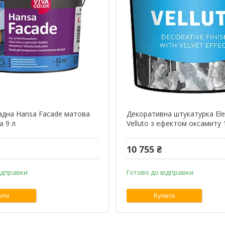
адна Hansa Facade матова
Декоративна штукатурка El
а 9 л
Velluto з ефектом оксамиту 
10 755 ₴
ідправки
Готово до відправки
ити
Купити