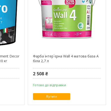
ement Decor
Фарба інтер`єрна Wall 4 матова база А
10 кг
біла 2,7 л
2 508 ₴
Готово до відправки
Купити