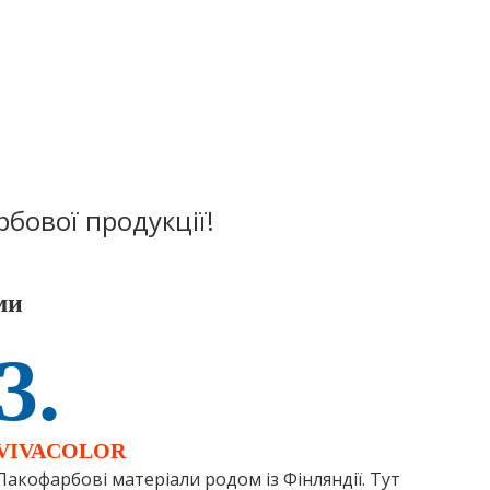
рбової продукції!
ми
3.
VIVACOLOR
Лакофарбові матеріали родом із Фінляндії. Тут