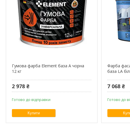
Гумова фарба Element база А чорна
Фарба фас
12 кг
база LА біл
2 978 ₴
7 068 ₴
Готово до відправки
Готово до в
Купити
Куп