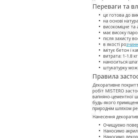
Переваги та вл
це готова до ви
на основі нату
високоміцне та
має високу паро
після захисту в
в якості ро
зчин
імітує бетон і ка
витрата: 1-1.8 к
наноситься шпа
штукатурку можн
Правила засто
Декоративне покриття
робіт MISTERO застос
вапняно-цементної шт
будь-якого приміщен
природнім шляхом рег
Нанесення декоратив
Очищуємо поверх
Наносимо акрил
Наносимо декора