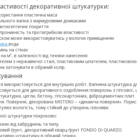
астивості декоративної штукатурки:
користання пластична маса
рального вапна з мармуровими домішками
 антисептичне покриття
проникність та протигрибкові властивості
оском може використовуватись у вологих приміщеннях
ника
вода
мінь на стінах
г на м², в залежності від техніки нанесення
телем з нержавіючої сталі, пластиковим шпателем, пластиково
а затонувати в обраний колір.
сування
 використовується для внутрішніх робіт. Вапняна штукатурка дл
овується для декоративного оздоблення поверхонь з гіпсової, 
укатурки, цегли, бетону, гіпсокартонних, фіброцементних плит.
ня. Поверхня, декорована MISTERO – «дихаюча поверхня». Порис
улює вологість, тому стійкий до утворень плісняви.
ної штукатурки покроково:
ню від забруднень та пилу.
овий ґрунт, декоративний кварц-ґрунт FONDO DI QUARZO.
тивну штукатурку в обраній техніці.