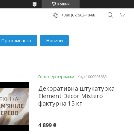
Кошик
+380 (67) 563-18-88
Про компанію
Новини
Готово до відправки
Код:
1000005683
Декоративна штукатурка
Element Décor Mistero
фактурна 15 кг
4 899 ₴