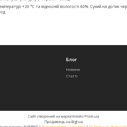
мпературі +20 °C та відносній вологості 60%. Сухий на дотик чер
од.
Блог
Новини
Статті
Prom.ua
Сайт створений на маркетплейсі
Продавець на Bigl.ua
Інтернет-магазин ELEMENT |
Поскаржитися на контент
|
Політика конфіденційн