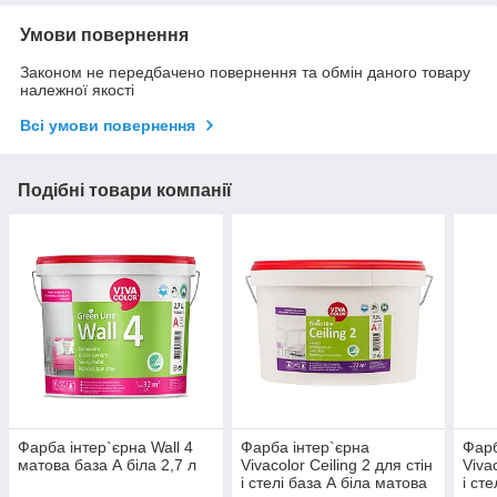
Умови повернення
Законом не передбачено повернення та обмін даного товару
належної якості
Всі умови повернення
Подібні товари компанії
Фарба інтер`єрна Wall 4
Фарба інтер`єрна
Фарб
матова база А біла 2,7 л
Vivacolor Ceiling 2 для стін
Viva
і стелі база А біла матова
і ст