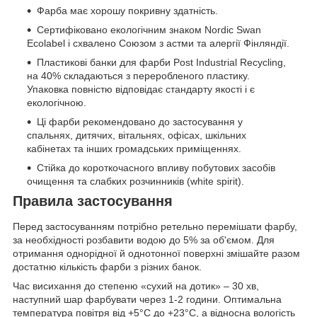
Фарба має хорошу покривну здатність.
Сертифіковано екологічним знаком Nordic Swan
Ecolabel і схвалено Союзом з астми та алергії Фінляндії.
Пластикові банки для фарби Post Industrial Recycling,
на 40% складаються з переробленого пластику.
Упаковка повністю відповідає стандарту якості і є
екологічною.
Ці фарби рекомендовано до застосування у
спальнях, дитячих, вітальнях, офісах, шкільних
кабінетах та інших громадських приміщеннях.
Стійка до короткочасного впливу побутових засобів
очищення та слабких розчинників (white spirit).
Правила застосування
Перед застосуванням потрібно ретельно перемішати фарбу,
за необхідності розбавити водою до 5% за об'ємом. Для
отримання однорідної й однотонної поверхні змішайте разом
достатню кількість фарби з різних банок.
Час висихання до степеню «сухий на дотик» – 30 хв,
наступний шар фарбувати через 1-2 години. Оптимальна
температура повітря від +5°C до +23°C, а відносна вологість