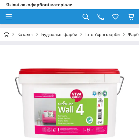
Якісні лакофарбові матеріали
Каталог
Будівельні фарби
Інтер'єрні фарби
Фарба