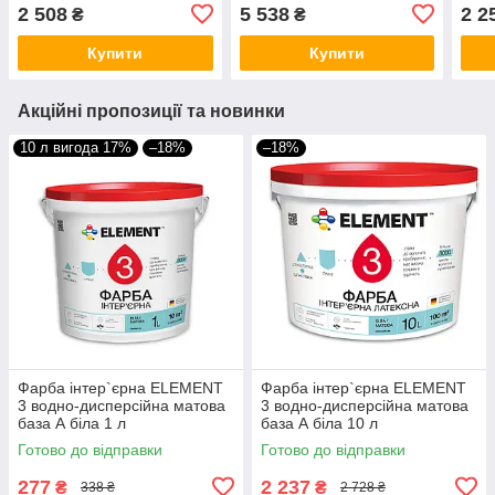
7,2 л
2,7 
2 508
5 538
2 2
₴
₴
Купити
Купити
Акційні пропозиції та новинки
10 л вигода 17%
–18%
–18%
Фарба інтер`єрна ELEMENT
Фарба інтер`єрна ELEMENT
3 водно-дисперсійна матова
3 водно-дисперсійна матова
база А біла 1 л
база А біла 10 л
Готово до відправки
Готово до відправки
277
2 237
₴
₴
338 ₴
2 728 ₴