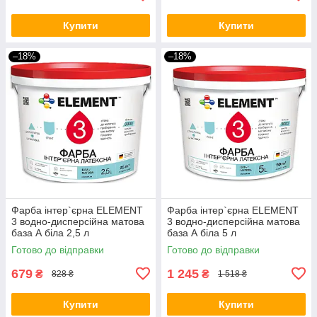
Купити
Купити
–18%
–18%
Фарба інтер`єрна ELEMENT
Фарба інтер`єрна ELEMENT
3 водно-дисперсійна матова
3 водно-дисперсійна матова
база А біла 2,5 л
база А біла 5 л
Готово до відправки
Готово до відправки
679
1 245
₴
₴
828 ₴
1 518 ₴
Купити
Купити