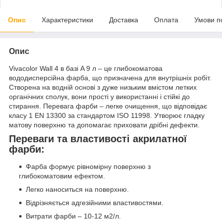
Опис
Характеристики
Доставка
Оплата
Умови п
Опис
Vivacolor Wall 4 в базі A 9 л – це глибокоматова
вододисперсійна фарба, що призначена для внутрішніх робіт.
Створена на водній основі з дуже низьким вмістом летких
органічних сполук, вони прості у використанні і стійкі до
стирання. Перевага фарби – легке очищення, що відповідає
класу 1 EN 13300 за стандартом ISO 11998. Утворює гладку
матову поверхню та допомагає приховати дрібні дефекти.
Переваги та властивості акрилатної
фарби:
Фарба формує рівномірну поверхню з
глибокоматовим ефектом.
Легко наноситься на поверхню.
Відрізняється адгезійними властивостями.
Витрати фарби – 10-12 м2/л.