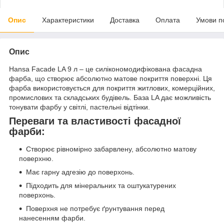
Опис
Характеристики
Доставка
Оплата
Умови п
Опис
Hansa Facade LA 9 л – це cилікономодифікована фасадна
фарба, що створює абсолютно матове покриття поверхні. Ця
фарба використовується для покриття житлових, комерційних,
промислових та складських будівель. База LA дає можливість
тонувати фарбу у світлі, пастельні відтінки.
Переваги та властивості фасадної
фарби:
Створює рівномірно забарвлену, абсолютно матову
поверхню.
Має гарну адгезію до поверхонь.
Підходить для мінеральних та оштукатурених
поверхонь.
Поверхня не потребує ґрунтування перед
нанесенням фарби.