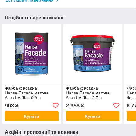
Всі умови повернення
Подібні товари компанії
Фарба фасадна
Фарба фасадна
Фар
Hansa Facade матова
Hansa Facade матова
Hans
база LА біла 0,9 л
база LА біла 2,7 л
база
908
2 358
6 7
₴
₴
Купити
Купити
Акційні пропозиції та новинки