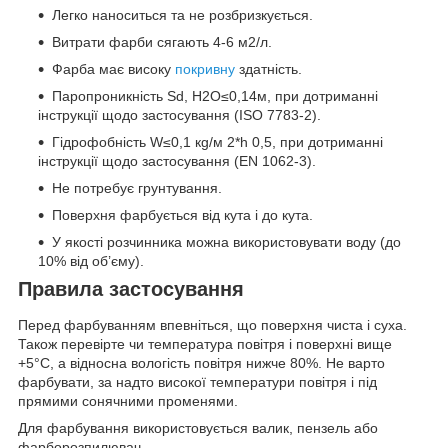
Легко наноситься та не розбризкується.
Витрати фарби сягають 4-6 м2/л.
Фарба має високу
покривну
здатність.
Паропроникність Sd, H2O≤0,14м, при дотриманні
інструкції щодо застосування (ISO 7783-2).
Гідрофобність W≤0,1 кg/м 2*h 0,5, при дотриманні
інструкції щодо застосування (EN 1062-3).
Не потребує грунтування.
Поверхня фарбується від кута і до кута.
У якості розчинника можна використовувати воду (до
10% від об’єму).
Правила застосування
Перед фарбуванням впевніться, що поверхня чиста і суха.
Також перевірте чи температура повітря і поверхні вище
+5°С, а відносна вологість повітря нижче 80%. Не варто
фарбувати, за надто високої температури повітря і під
прямими сонячними променями.
Для фарбування використовується валик, пензель або
фарборозпилювач.