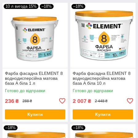
10 л вигода 15%
–18%
–18%
Фарба фасадна ELEMENT 8
Фарба фасадна ELEMENT 8
воднодисперсійна матова
воднодисперсійна матова
база А біла 1 л
база А біла 10 л
Готово до відправки
Готово до відправки
236
2 007
₴
₴
288 ₴
2 448 ₴
Купити
Купити
–18%
–18%