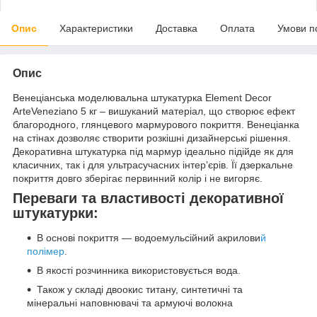
Опис
Характеристики
Доставка
Оплата
Умови п
Опис
Венеціанська моделювальна штукатурка Element Decor
ArteVeneziano 5 кг – вишуканий матеріал, що створює ефект
благородного, глянцевого мармурового покриття. Венеціанка
на стінах дозволяє створити розкішні дизайнерські рішення.
Декоративна штукатурка під мармур ідеально підійде як для
класичних, так і для ультрасучасних інтер’єрів. Її дзеркальне
покриття довго зберігає первинний колір і не вигоряє.
Переваги та властивості декоративної
штукатурки:
В основі покриття — водоемульсійний акрилови
й
полімер
.
В якості розчинника використовується вода.
Також у складі двоокис титану, синтетичні та
мінеральні наповнювачі та армуючі волокна