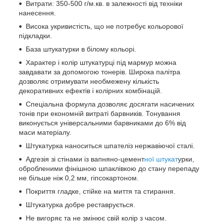
Витрати: 350-500 г/м.кв. в залежності від техніки
нанесення.
Висока укривистість, що не потребує кольорової
підкладки.
База штукатурки в білому кольорі.
Характер і колір штукатурці під мармур можна
завдавати за допомогою тонерів. Широка палітра
дозволяє отримувати необмежену кількість
декоративних ефектів і колірних комбінацій.
Спеціальна формула дозволяє досягати насичених
тонів при економній витраті барвників. Тонування
виконується універсальними барвниками до 6% від
маси матеріалу.
Штукатурка наноситься шпателіз нержавіючої сталі.
Адгезія зі стінами із вапняно-цемент
ної штукат
урки,
обробленими фінішною шпаклівкою до стану перепаду
не більше ніж 0,2 мм, гіпсокартоном.
Покриття гладке, стійке на миття та стирання.
Штукатурка добре реставрується.
Не вигоряє та не змінює свій колір з часом.