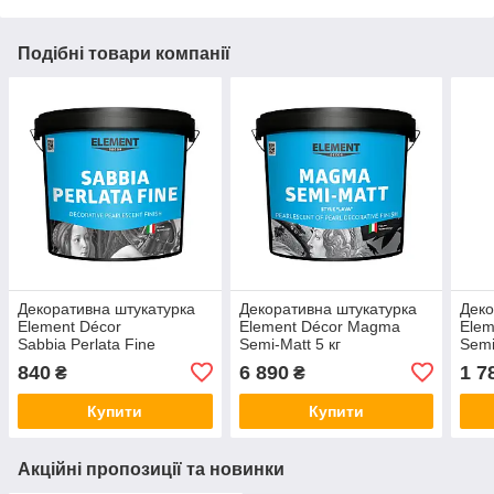
Подібні товари компанії
Декоративна штукатурка
Декоративна штукатурка
Деко
Element Décor
Element Décor Magma
Elem
Sabbia Perlata Fine
Semi-Matt 5 кг
Semi
перламутрова з
840
6 890
1 7
₴
₴
пігментами 1 кг
Купити
Купити
Акційні пропозиції та новинки