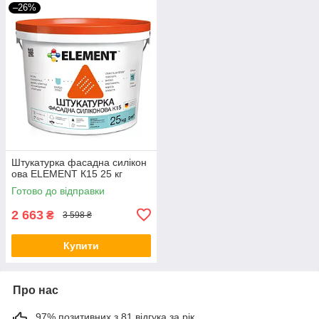
–26%
Штукатурка фасадна силікон
ова ELEMENT К15 25 кг
Готово до відправки
2 663
₴
3 598 ₴
Купити
Про нас
97% позитивних з 81 відгука за рік