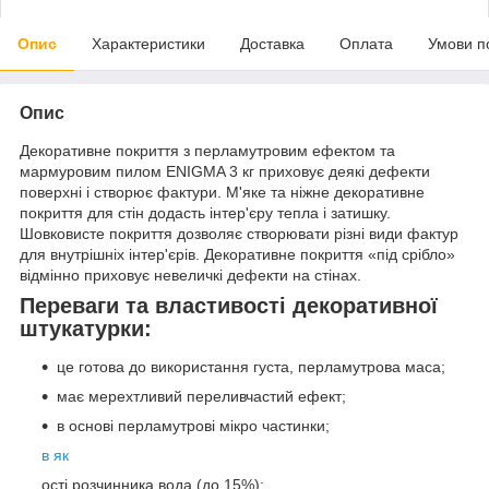
Опис
Характеристики
Доставка
Оплата
Умови п
Опис
Декоративне покриття з перламутровим ефектом та
мармуровим пилом ENIGMA 3 кг приховує деякі дефекти
поверхні і створює фактури. М'яке та ніжне декоративне
покриття для стін додасть інтер'єру тепла і затишку.
Шовковисте покриття дозволяє створювати різні види фактур
для внутрішніх інтер'єрів. Декоративне покриття «під срібло»
відмінно приховує невеличкі дефекти на стінах.
Переваги та властивості декоративної
штукатурки:
це готова до використання густа, перламутрова маса;
має мерехтливий переливчастий ефект;
в основі перламутрові мікро частинки;
в як
ості розчинника вода (до 15%);