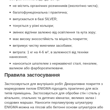
не містить органічних розчинників (екологічно чиста);
багатофункціональна і практична;
випускається в базі SILVER;
тонується у різні кольори;
змінює відтінки залежно від освітлення та кута зору;
має високу зносостійкість та міцність покриття;
витримує чистку миючими засобами;
витрата: 1 кг на 4-6 м², в залежності від техніки
нанесення;
наноситься шпателем з нержавіючої сталі, пензлем,
валиком або фарборозпилюваче.
Правила застосування
Застосовується для внутрішніх робіт. Декоративне покриття з
мармуровим пилом ENIGMA підходить практично для всіх
типів приміщень. Застосовується для обробки стін і стель у
вітальнях, спальних та дитячих кімнатах, великих залах і
сходових маршах. Наносити перламутрову штукатурку
ENIGMA можна на гіпсові або бетонні основи штукатурок або