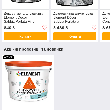
Декоративна штукатурка
Декоративна штукатурка
Деко
Element Décor
Element Décor
Elem
Sabbia Perlata Fine
Sabbia Perlata з
Conc
перламутрова з
кварцовим піском та перламутром
ефек
840
5 489
3 6
₴
₴
пігментами 1 кг
5 кг
Купити
Купити
Акційні пропозиції та новинки
–26%