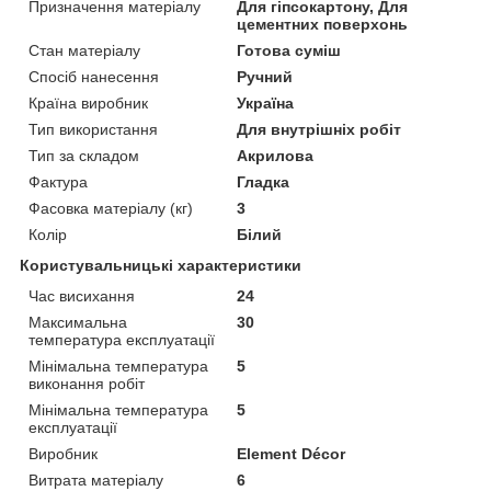
Призначення матеріалу
Для гіпсокартону, Для
цементних поверхонь
Стан матеріалу
Готова суміш
Спосіб нанесення
Ручний
Країна виробник
Україна
Тип використання
Для внутрішніх робіт
Тип за складом
Акрилова
Фактура
Гладка
Фасовка матеріалу (кг)
3
Колір
Білий
Користувальницькі характеристики
Час висихання
24
Максимальна
30
температура експлуатації
Мінімальна температура
5
виконання робіт
Мінімальна температура
5
експлуатації
Виробник
Element Décor
Витрата матеріалу
6