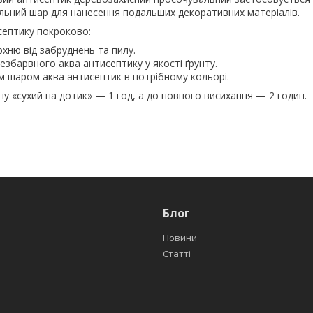
льний шар для нанесення подальших декоративних матеріалів.
септику покроково:
ню від забруднень та пилу.
збарвного аква антисептику у якості ґрунту.
 шаром аква антисептик в потрібному кольорі.
ну «сухий на дотик» — 1 год, а до повного висихання — 2 годин.
Блог
Новини
Статті