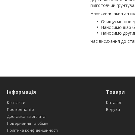
підготовчий ґрунтува
Нанесення аква анти
Очищуємо поверх
Наносимо шар бе
Наносимо другим
Час висихання до ста
Інформація
Товари
Контакти
Каталог
Про компанію
Відгуки
Доставка та оплата
Повернення та обмін
Політика конфіденційності