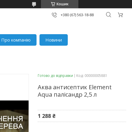
Кошик
+380 (67) 563-18-88
Про компанію
Новини
Готово до відправки
Код:
00000005881
Аква антисептик Element
Aqua палісандр 2,5 л
1 288 ₴