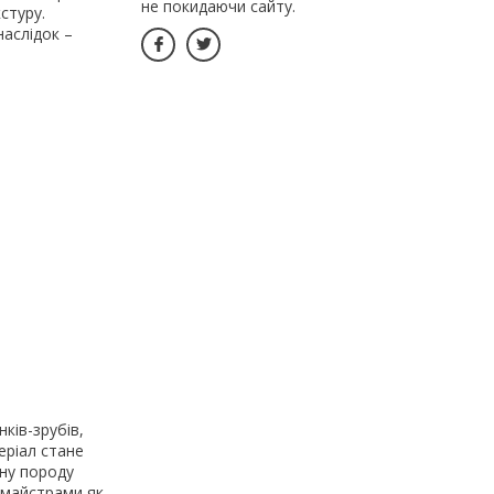
не покидаючи сайту.
стуру.
наслідок –
ків-зрубів,
еріал стане
вну породу
 майстрами як