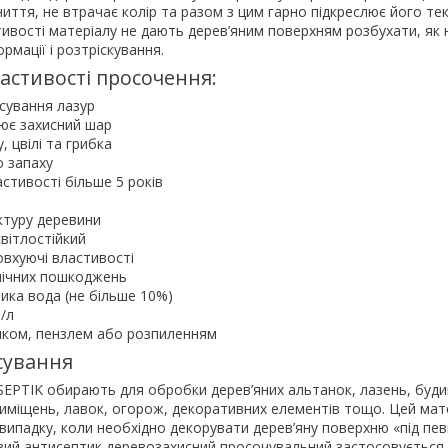
ниття, не втрачає колір та разом з цим гарно підкреслює його тек
ивості матеріалу не дають дерев’яним поверхням розбухати, як 
мації і розтріскування.
астивості просочення:
сування лазур
ює захисний шар
, цвілі та грибка
о запаху
астивості більше 5 років
ктуру деревини
вітлостійкий
вхуючі властивості
нічних пошкоджень
ника вода (не більше 10%)
./л
иком, пензлем або розпиленням
сування
PTIK обирають для обробки дерев’яних альтанок, лазень, будин
риміщень, лавок, огорож, декоративних елементів тощо. Цей мат
випадку, коли необхідно декорувати дерев’яну поверхню «під пе
вий антисептик деревозахисний просочувальний застосовується