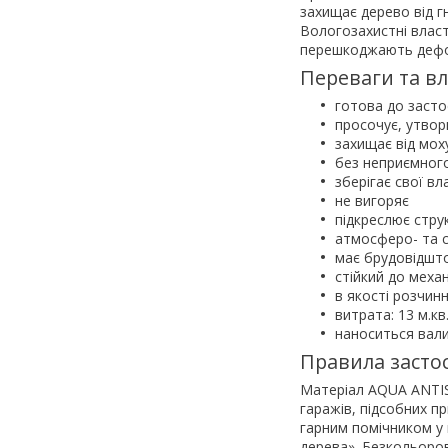
захищає дерево від г
Вологозахистні власт
перешкоджають дефор
Переваги та вл
готова до засто
просочує, утвор
захищає від моху
без неприємног
зберігає свої вл
не вигоряє
підкреслює стру
атмосферо- та с
має брудовідшто
стійкий до меха
в якості розчин
витрата: 13 м.кв
наноситься вал
Правила засто
Матеріал AQUA ANTISE
гаражів, підсобних п
гарним помічником у 
дерева». Безкольоро