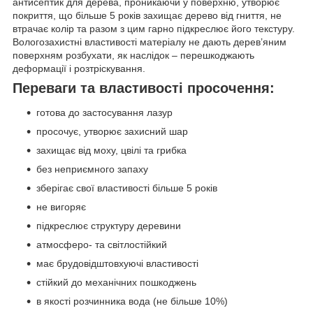
антисептик для дерева, проникаючи у поверхню, утворює
покриття, що більше 5 років захищає дерево від гниття, не
втрачає колір та разом з цим гарно підкреслює його текстуру.
Вологозахистні властивості матеріалу не дають дерев’яним
поверхням розбухати, як наслідок – перешкоджають
деформації і розтріскування.
Переваги та властивості просочення:
готова до застосування лазур
просочує, утворює захисний шар
захищає від моху, цвілі та грибка
без неприємного запаху
зберігає свої властивості більше 5 років
не вигоряє
підкреслює структуру деревини
атмосферо- та світлостійкий
має брудовідштовхуючі властивості
стійкий до механічних пошкоджень
в якості розчинника вода (не більше 10%)