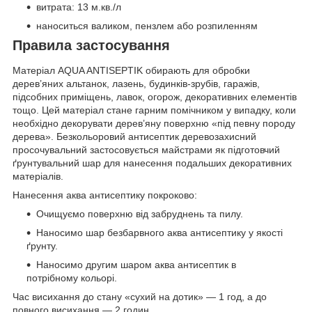
витрата: 13 м.кв./л
наноситься валиком, пензлем або розпиленням
Правила застосування
Матеріал AQUA ANTISEPTIK обирають для обробки
дерев’яних альтанок, лазень, будинків-зрубів, гаражів,
підсобних приміщень, лавок, огорож, декоративних елементів
тощо. Цей матеріал стане гарним помічником у випадку, коли
необхідно декорувати дерев’яну поверхню «під певну породу
дерева». Безкольоровий антисептик деревозахисний
просочувальний застосовується майстрами як підготовчий
ґрунтувальний шар для нанесення подальших декоративних
матеріалів.
Нанесення аква антисептику покроково:
Очищуємо поверхню від забруднень та пилу.
Наносимо шар безбарвного аква антисептику у якості
ґрунту.
Наносимо другим шаром аква антисептик в
потрібному кольорі.
Час висихання до стану «сухий на дотик» — 1 год, а до
повного висихання — 2 годин.