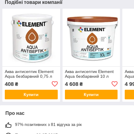
Подібні товари компанії
Аква антисептик Element
Аква антисептик Element
Аква
Aqua безбарвний 0,75 л
Aqua безбарвний 10 л
Aqua
408
4 608
4 9
₴
₴
Купити
Купити
Про нас
97% позитивних з 81 відгука за рік