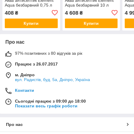
Аква антисептик Element
Аква антисептик Element
Аква
Aqua безбарвний 0,75 л
Aqua безбарвний 10 л
Aqua
408
4 608
4 9
₴
₴
Купити
Купити
Про нас
97% позитивних з 80 відгуків за рік
Працює з 26.07.2017
м. Дніпро
вул. Радистів, буд. 5а, Дніпро, Україна
Контакти
Сьогодні працює з 09:00 до 18:00
Показати весь графік роботи
Про нас