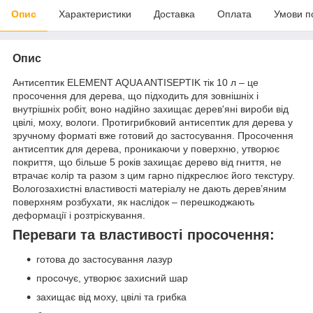
Опис
Характеристики
Доставка
Оплата
Умови п
Опис
Антисептик ELEMENT AQUA ANTISEPTIK тік 10 л – це
просочення для дерева, що підходить для зовнішніх і
внутрішніх робіт, воно надійно захищає дерев'яні вироби від
цвілі, моху, вологи. Протигрибковий антисептик для дерева у
зручному форматі вже готовий до застосування. Просочення
антисептик для дерева, проникаючи у поверхню, утворює
покриття, що більше 5 років захищає дерево від гниття, не
втрачає колір та разом з цим гарно підкреслює його текстуру.
Вологозахистні властивості матеріалу не дають дерев’яним
поверхням розбухати, як наслідок – перешкоджають
деформації і розтріскування.
Переваги та властивості просочення:
готова до застосування лазур
просочує, утворює захисний шар
захищає від моху, цвілі та грибка