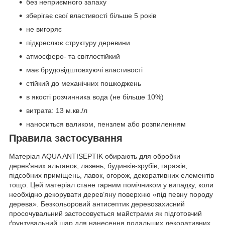
без неприємного запаху
зберігає свої властивості більше 5 років
не вигоряє
підкреслює структуру деревини
атмосферо- та світлостійкий
має брудовідштовхуючі властивості
стійкий до механічних пошкоджень
в якості розчинника вода (не більше 10%)
витрата: 13 м.кв./л
наноситься валиком, пензлем або розпиленням
Правила застосування
Матеріал AQUA ANTISEPTIK обирають для обробки
дерев’яних альтанок, лазень, будинків-зрубів, гаражів,
підсобних приміщень, лавок, огорож, декоративних елементів
тощо. Цей матеріал стане гарним помічником у випадку, коли
необхідно декорувати дерев’яну поверхню «під певну породу
дерева». Безкольоровий антисептик деревозахисний
просочувальний застосовується майстрами як підготовчий
ґрунтувальний шар для нанесення подальших декоративних