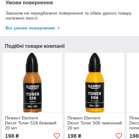
Умови повернення
Законом не передбачено повернення та обмін даного товару
належної якості
Всі умови повернення
Подібні товари компанії
Пігмент Element
Пігмент Element
Пігм
Decor Toner 518 бежевий
Decor Toner 506 лимонний
Deco
20 мл
20 мл
попе
198
198
198
₴
₴