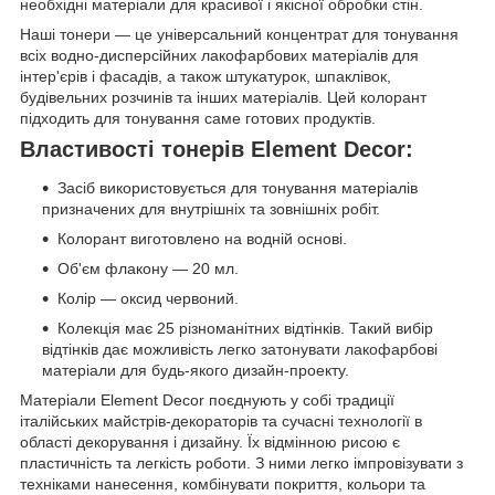
необхідні матеріали для красивої і якісної обробки стін.
Наші тонери — це універсальний концентрат для тонування
всіх водно-дисперсійних лакофарбових матеріалів для
інтер'єрів і фасадів, а також штукатурок, шпаклівок,
будівельних розчинів та інших матеріалів. Цей колорант
підходить для тонування саме готових продуктів.
Властивості тонерів Element Decor:
Засіб використовується для тонування матеріалів
призначених для внутрішніх та зовнішніх робіт.
Колорант виготовлено на водній основі.
Об'єм флакону — 20 мл.
Колір — оксид червоний.
Колекція має 25 різноманітних відтінків. Такий вибір
відтінків дає можливість легко затонувати лакофарбові
матеріали для будь-якого дизайн-проекту.
Матеріали Element Decor поєднують у собі традиції
італійських майстрів-декораторів та сучасні технології в
області декорування і дизайну. Їх відмінною рисою є
пластичність та легкість роботи. З ними легко імпровізувати з
техніками нанесення, комбінувати покриття, кольори та