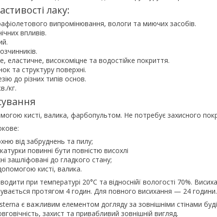
астивості лаку:
рафіолетового випромінювання, вологи та миючих засобів.
ічних впливів.
ий.
озчинників.
, еластичне, високоміцне та водостійке покриття.
нок та структуру поверхні.
зію до різних типів основ.
в./кг.
сування
могою кисті, валика, фарбопультом. Не потребує захисного пок
окове:
ню від забруднень та пилу;
катурки повинні бути повністю висохлі
ні зашліфовані до гладкого стану;
допомогою кисті, валика.
водити при температурі 20°С та відноснійї вологості 70%. Висих
бувається протягом 4 годин. Для повного висихання — 24 години.
sterna є важливим елементом догляду за зовнішніми стінами буді
вговічність, захист та привабливий зовнішній вигляд.