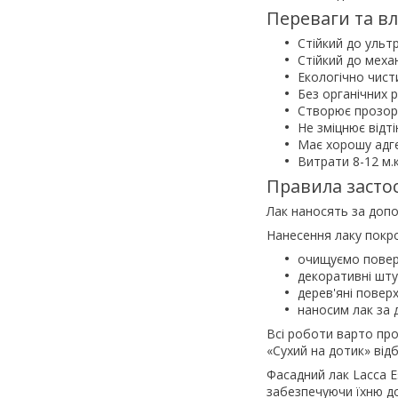
Переваги та вл
Стійкий до ульт
Стійкий до механ
Екологічно чист
Без органічних р
Створює прозоре
Не зміцнює відті
Має хорошу адге
Витрати 8-12 м.к
Правила засто
Лак наносять за допо
Нанесення лаку покр
очищуємо поверх
декоративні шту
дерев'яні поверх
наносим лак за 
Всі роботи варто про
«Сухий на дотик» від
Фасадний лак Lacca E
забезпечуючи їхню до