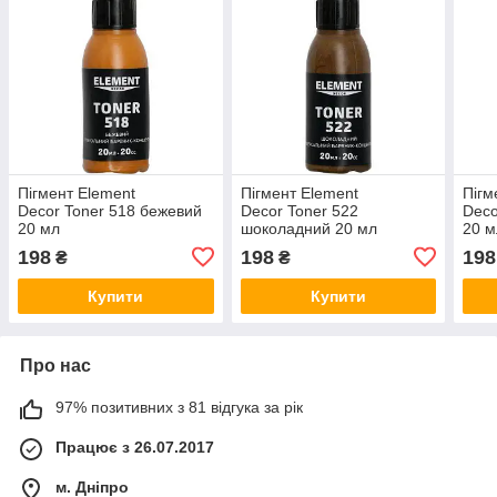
Пігмент Element
Пігмент Element
Пігм
Decor Toner 518 бежевий
Decor Toner 522
Deco
20 мл
шоколадний 20 мл
20 м
198
198
198
₴
₴
Купити
Купити
Про нас
97% позитивних з 81 відгука за рік
Працює з 26.07.2017
м. Дніпро