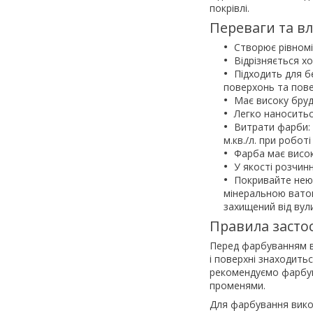
покрівлі.
Переваги та вл
Створює рівном
Відрізняється х
Підходить для б
поверхонь та повер
Має високу бруд
Легко наноситьс
Витрати фарби: 
м.кв./л. при робо
Фарба має висок
У якості розчин
Покривайте нею 
мінеральною ватою
захищений від вул
Правила засто
Перед фарбуванням вп
і поверхні знаходить
рекомендуємо фарбув
променями.
Для фарбування вико