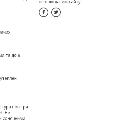
не покидаючи сайту.
ваних
ми та до 8
 утеплені
е
атура повітря
%. Не
ми сонячними