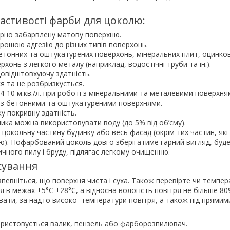
астивості фарби для цоколю:
ірно забарвлену матову поверхню.
орошою адгезію до різних типів поверхонь.
етонних та оштукатурених поверхонь, мінеральних плит, оцинко
хонь з легкого металу (наприклад, водостічні труби та ін.).
овідштовхуючу здатність.
я та не розбризкується.
4-10 м.кв./л. при роботі з мінеральними та металевими поверхня
ті з бетонними та оштукатуреними поверхнями.
у покривну здатність.
ника можна використовувати воду (до 5% від об’єму).
цокольну частину будинку або весь фасад (окрім тих частин, які
). Пофарбований цоколь довго зберігатиме гарний вигляд, буд
ичного пилу і бруду, підлягає легкому очищенню.
сування
евніться, що поверхня чиста і суха. Також перевірте чи темпер
ся в межах +5°С +28°С, а відносна вологість повітря не більше 80
ати, за надто високої температури повітря, а також під прями
ристовується валик, пензель або фарборозпилювач.