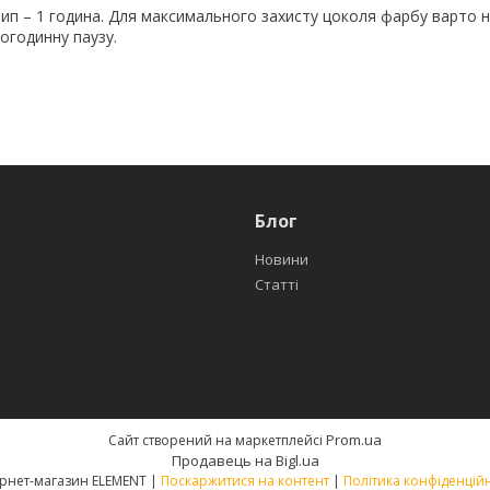
лип – 1 година. Для максимального захисту цоколя фарбу варто 
огодинну паузу.
Блог
Новини
Статті
Prom.ua
Сайт створений на маркетплейсі
Продавець на Bigl.ua
Інтернет-магазин ELEMENT |
Поскаржитися на контент
|
Політика конфіденційн