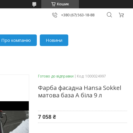
Кошик
+380 (67) 563-18-88
Про компанію
Новини
Готово до відправки
Код:
1000024997
Фарба фасадна Hansa Sokkel
матова база A біла 9 л
7 058 ₴