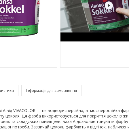
ристики
Інформація для замовлення
азі A від VIVACOLOR — це воднодисперсійна, атмосферостійка фар
сту цоколя. Ця фарба використовується для покриття цоколів жи
ових та складських приміщень. База A дозволяє тонувати фарбу у
д вашої потреби. Зазвичай цоколь фарбують у відтінок, наближен