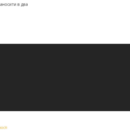
наносити в два
ості