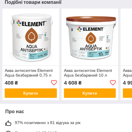
Подібні товари компанії
Аква антисептик Element
Аква антисептик Element
Аква
Aqua безбарвний 0,75 л
Aqua безбарвний 10 л
Aqua
408
4 608
4 9
₴
₴
Купити
Купити
Про нас
97% позитивних з 81 відгука за рік