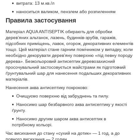
витрата: 13 м.кв./л
наноситься валиком, пензлем або розпиленням
Правила застосування
Матеріал AQUA ANTISEPTIK обирають для обробки
дерев’яних альтанок, лазень, будинків-зрубів, гаражів,
підсобних приміщень, лавок, огорож, декоративних елементів
тощо. Цей матеріал стане гарним помічником у випадку, коли
необхідно декорувати дерев’яну поверхню «під певну породу
дерева». Безкольоровий антисептик деревозахисний
просочувальний застосовується майстрами як підготовчий
ґрунтувальний шар для нанесення подальших декоративних
матеріалів.
Нанесення аква антисептику покроково:
Очищуємо поверхню від забруднень та пилу.
Наносимо шар безбарвного аква антисептику у якості
ґрунту.
Наносимо другим шаром аква антисептик в
потрібному кольорі.
Час висихання до стану «сухий на дотик» — 1 год, а до
повного висихання — 2 годин.