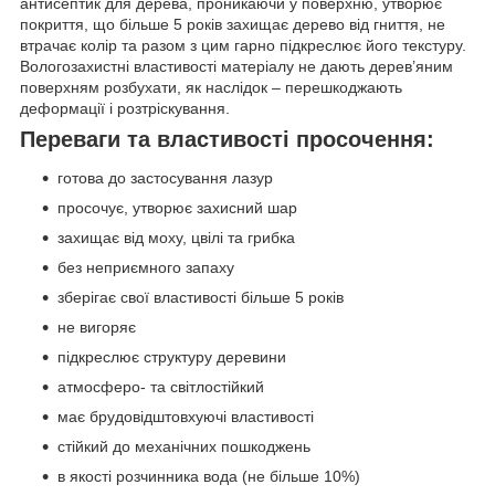
антисептик для дерева, проникаючи у поверхню, утворює
покриття, що більше 5 років захищає дерево від гниття, не
втрачає колір та разом з цим гарно підкреслює його текстуру.
Вологозахистні властивості матеріалу не дають дерев’яним
поверхням розбухати, як наслідок – перешкоджають
деформації і розтріскування.
Переваги та властивості просочення:
готова до застосування лазур
просочує, утворює захисний шар
захищає від моху, цвілі та грибка
без неприємного запаху
зберігає свої властивості більше 5 років
не вигоряє
підкреслює структуру деревини
атмосферо- та світлостійкий
має брудовідштовхуючі властивості
стійкий до механічних пошкоджень
в якості розчинника вода (не більше 10%)