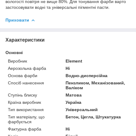
вологості повітря не вище 80%. Для тонування фарби варто
застосовувати водні та універсальні пігментні пасти.
Приховати
Характеристики
Основні
Виробник
Element
Аерозольна фарба
Ні
Основа фарби
Водно-дисперсійна
Спосіб нанесення
Пензликом, Механізований,
Валіком
Ступінь блиску
Матова
Країна виробник
Україна
Тип використання
Універсальний
Тип матеріалу, що
Бетон, Цегла, Штукатурка
фарбується
Фактурна фарба
Ні