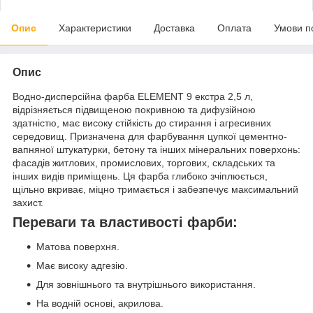
Опис
Характеристики
Доставка
Оплата
Умови п
Опис
Водно-дисперсійна фарба ELEMENT 9 екстра 2,5 л,
відрізняється підвищеною покривною та дифузійною
здатністю, має високу стійкість до стирання і агресивних
середовищ. Призначена для фарбування цупкої цементно-
вапняної штукатурки, бетону та інших мінеральних поверхонь:
фасадів житлових, промислових, торгових, складських та
інших видів приміщень. Ця фарба глибоко зчіплюється,
щільно вкриває, міцно тримається і забезпечує максимальний
захист.
Переваги та властивості фарби:
Матова поверхня.
Має високу адгезію.
Для зовнішнього та внутрішнього використання.
На водній основі, акрилова.