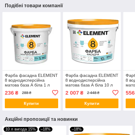
Подібні товари компанії
Фарба фасадна ELEMENT
Фарба фасадна ELEMENT
Фар
8 воднодисперсійна
8 воднодисперсійна
8 во
матова база А біла 1 л
матова база А біла 10 л
мато
236
2 007
556
₴
₴
288 ₴
2 448 ₴
Купити
Купити
Акційні пропозиції та новинки
10 л вигода 15%
–18%
–18%