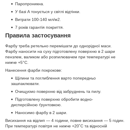
Паропроникна.
У базі А тонується у світлі відтінки.
Витрати 100-140 мл/м2.
7 років гарантія покриття.
Правила застосування
Фарбу треба ретельно перемішати до однорідної маси.
Фарбу наносити на суху підготовлену поверхню в 2 шари
пензлем, валиком або розпилювачем при температурі не
нижче +5°С.
Нанесення фарби покрокове:
Щілини та поглиблення варто попередньо
зашпаклювати.
Очищуємо поверхню від забруднень та пилу.
Підготовлену поверхню обробити водно-
дисперсійною ґрунтовкою.
Наносимо фарбу в 2 шари.
Висихання на відлип — 4 години, повне висихання — 5 годин.
При температурі повітря не нижче +20˚С та відносній