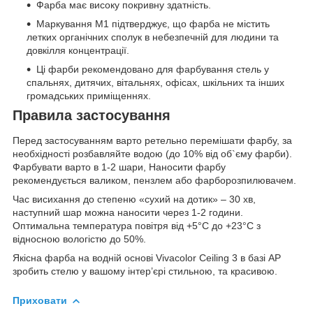
Фарба має високу покривну здатність.
Маркування M1 підтверджує, що фарба не містить
летких органічних сполук в небезпечній для людини та
довкілля концентрації.
Ці фарби рекомендовано для фарбування стель у
спальнях, дитячих, вітальнях, офісах, шкільних та інших
громадських приміщеннях.
Правила застосування
Перед застосуванням варто ретельно перемішати фарбу, за
необхідності розбавляйте водою (до 10% від об`єму фарби).
Фарбувати варто в 1-2 шари, Наносити фарбу
рекомендується валиком, пензлем або фарборозпилювачем.
Час висихання до степеню «сухий на дотик» – 30 хв,
наступний шар можна наносити через 1-2 години.
Оптимальна температура повітря від +5°C до +23°C з
відносною вологістю до 50%.
Якісна фарба на водній основі Vivacolor Ceiling 3 в базі AP
зробить стелю у вашому інтер’єрі стильною, та красивою.
Приховати