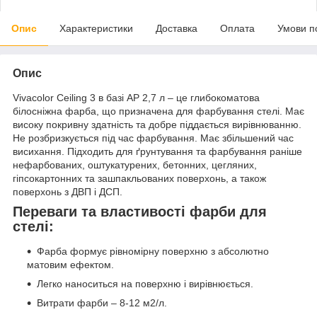
Опис
Характеристики
Доставка
Оплата
Умови п
Опис
Vivacolor Ceiling 3 в базі AP 2,7 л – це глибокоматова
білосніжна фарба, що призначена для фарбування стелі. Має
високу покривну здатність та добре піддається вирівнюванню.
Не розбризкується під час фарбування. Має збільшений час
висихання. Підходить для ґрунтування та фарбування раніше
нефарбованих, оштукатурених, бетонних, цегляних,
гіпсокартонних та зашпакльованих поверхонь, а також
поверхонь з ДВП і ДСП.
Переваги та властивості фарби для
стелі:
Фарба формує рівномірну поверхню з абсолютно
матовим ефектом.
Легко наноситься на поверхню і вирівнюється.
Витрати фарби – 8-12 м2/л.