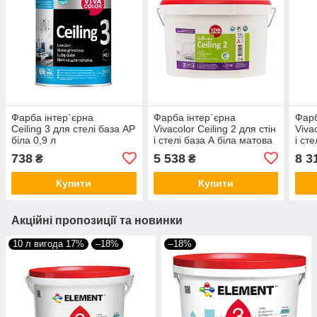
Фарба інтер`єрна
Фарба інтер`єрна
Фарб
Ceiling 3 для стелі база АP
Vivacolor Ceiling 2 для стін
Viva
біла 0,9 л
і стелі база А біла матова
і ст
7,2 л
11,7
738
5 538
8 3
₴
₴
Купити
Купити
Акційні пропозиції та новинки
10 л вигода 17%
–18%
–18%