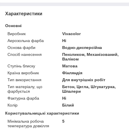
Характеристики
Основні
Виробник
Vivacolor
Аерозольна фарба
Ні
Основа фарби
Водно-дисперсійна
Спосіб нанесення
Пензликом, Механізований,
Валіком
Ступінь блиску
Матова
Країна виробник
Фінляндія
Тип використання
Для внутрішніх робіт
Тип матеріалу, що
Бетон, Цегла, Штукатурка,
фарбується
Шпалери
Фактурна фарба
Ні
Колір
Білий
Користувальницькі характеристики
Мінімальна робоча
5
температура довкілля