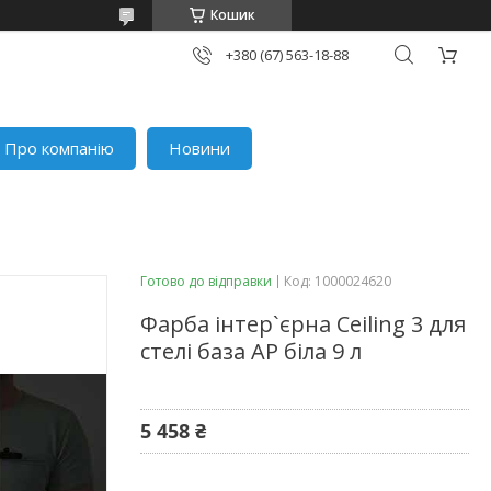
Кошик
+380 (67) 563-18-88
Про компанію
Новини
Готово до відправки
Код:
1000024620
Фарба інтер`єрна Ceiling 3 для
стелі база АP біла 9 л
5 458 ₴