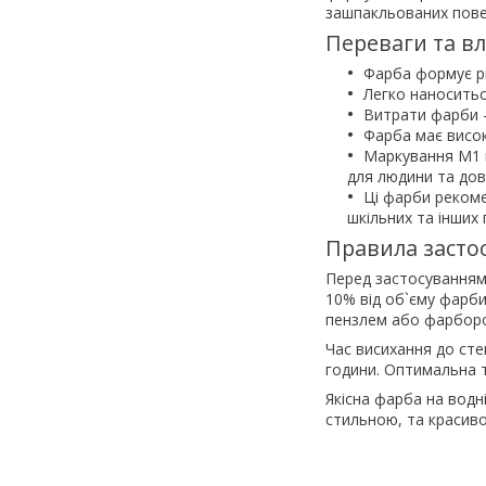
зашпакльованих пове
Переваги та вл
Фарба формує р
Легко наноситьс
Витрати фарби –
Фарба має висок
Маркування M1 п
для людини та довк
Ці фарби рекоме
шкільних та інших
Правила засто
Перед застосуванням
10% від об`єму фарб
пензлем або фарбор
Час висихання до сте
години. Оптимальна т
Якісна фарба на водні
стильною, та красив