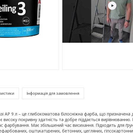
ристики
Інформація для замовлення
 базі AP 9 л – це глибокоматова білосніжна фарба, що призначена 
є високу покривну здатність та добре піддається вирівнюванню.
ас фарбування. Має збільшений час висихання. Підходить для ґру
ефарбованих, оштукатурених, бетонних, цегляних, гіпсокартонни