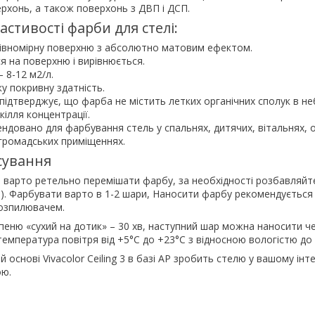
рхонь, а також поверхонь з ДВП і ДСП.
астивості фарби для стелі:
івномірну поверхню з абсолютно матовим ефектом.
я на поверхню і вирівнюється.
 8-12 м2/л.
у покривну здатність.
ідтверджує, що фарба не містить летких органічних сполук в не
ілля концентрації.
ндовано для фарбування стель у спальнях, дитячих, вітальнях, о
 громадських приміщеннях.
сування
 варто ретельно перемішати фарбу, за необхідності розбавляйт
и). Фарбувати варто в 1-2 шари, Наносити фарбу рекомендується
озпилювачем.
пеню «сухий на дотик» – 30 хв, наступний шар можна наносити че
емпература повітря від +5°C до +23°C з відносною вологістю до
й основі Vivacolor Ceiling 3 в базі AP зробить стелю у вашому інте
ою.