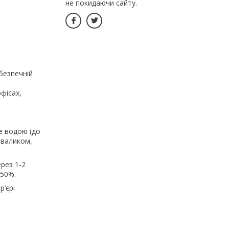
не покидаючи сайту.
безпечній
фісах,
е водою (до
 валиком,
рез 1-2
 50%.
р’єрі