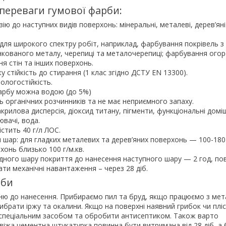
 переваги гумової фарби:
ію до наступних видів поверхонь: мінеральні, металеві, дерев’яні
ля широкого спектру робіт, наприклад, фарбування покрівель з
кованого металу, черепиці та металочерепиці; фарбування ого
ня стін та інших поверхонь.
 стійкість до стирання (1 клас згідно ДСТУ EN 13300).
ологостійкість.
арбу можна водою (до 5%)
ь органічних розчинників та не має неприємного запаху.
крилова дисперсія, діоксид титану, пігменти, функціональні домі
ювачі, вода.
стить 40 г/л ЛОС.
 шар: для гладких металевих та дерев’яних поверхонь — 100-180 г
хонь близько 100 г/м.кв.
дного шару покриття до нанесення наступного шару — 2 год, пов
ати механічні навантаження – через 28 діб.
рби
ню до нанесення. Прибираємо пил та бруд, якщо працюємо з мет
брати іржу та окалини. Якщо на поверхні наявний грибок чи пліс
 спеціальним засобом та обробити антисептиком. Також варто
віжа цементна штукатурка повинна бути витримана від 28 діб, а 