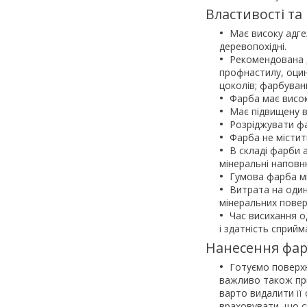
Властивості та
Має високу адгез
деревопохідні.
Рекомендована д
профнастилу, оцин
цоколів; фарбуван
Фарба має високу
Має підвищену в
Розріджувати ф
Фарба не містит
В складі фарби а
мінеральні наповн
Гумова фарба мі
Витрата на один
мінеральних повер
Час висихання о
і здатність сприйм
Нанесення фа
Готуємо поверх
важливо також при
варто видалити її
враховувати, що с