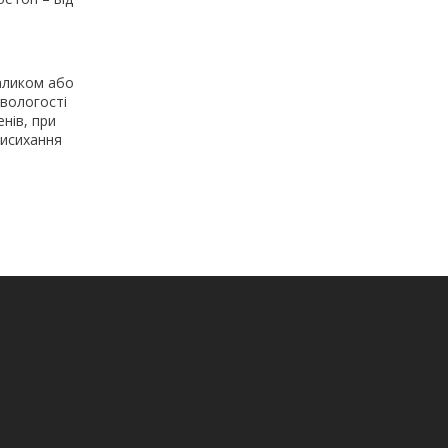
.
аликом або
 вологості
нів, при
висихання