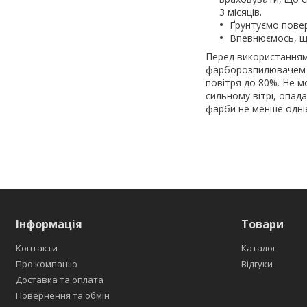
3 місяців.
Ґрунтуємо повер
Впевнюємось, що
Перед використанням
фарборозпилювачем в 
повітря до 80%. Не м
сильному вітрі, опад
фарби не менше одніє
Інформація
Товари
Контакти
Каталог
Про компанію
Відгуки
Доставка та оплата
Повернення та обмін