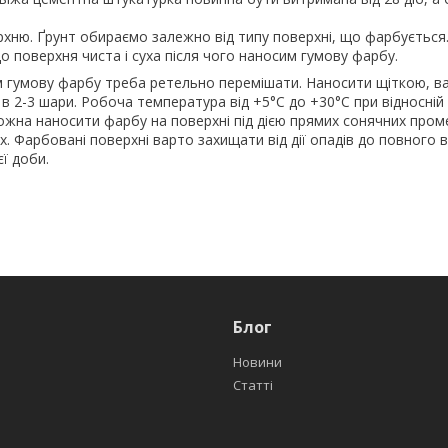
хню. Ґрунт обираємо залежно від типу поверхні, що фарбується
 поверхня чиста і суха після чого наносим гумову фарбу.
 гумову фарбу треба ретельно перемішати. Наносити щіткою, в
2-3 шари. Робоча температура від +5°С до +30°С при відносній
ожна наносити фарбу на поверхні під дією прямих сонячних проме
ах. Фарбовані поверхні варто захищати від дії опадів до повного 
ї доби.
Блог
Новини
Статті