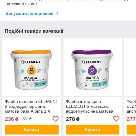
належної якості
Всі умови повернення
Подібні товари компанії
Фарба фасадна ELEMENT
Фарба інтер`єрна
Фарб
8 воднодисперсійна
ELEMENT 2 латексна
ELE
матова база А біла 1 л
водоемульсійна матова
дисп
база А біла 1 л
А бі
236
278
277
₴
₴
288 ₴
Купити
Купити