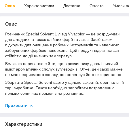
Опис
Характеристики
Доставка
Оплата
Умови п
Опис
Розчинник Special Solvent 1 л від Vivacolor — це розріджувач
для алкідних, а також олійних фарб та лаків. Засіб також
підходить для очищення робочих інструментів та невеликих
забруднених фарбою поверхонь. Цей продукт відрізняється
стійкістю до дії низьких температур.
Великою перевагою є й те, що в розчиннику доволі низький
вміст ароматичних сполук вуглеводнів. Отже, цей засіб майже
не має неприємного запаху, що полегшує його використання.
Зберігати Special Solvent варто у щільно закритій, оригінальній
тарі виробника. Також необхідно запобігати потраплянню
прямих сонячних променів на розчинник.
Приховати
Характеристики