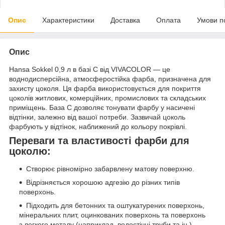
Опис
Характеристики
Доставка
Оплата
Умови п
Опис
Hansa Sokkel 0,9 л в базі C від VIVACOLOR — це
воднодисперсійна, атмосферостійка фарба, призначена для
захисту цоколя. Ця фарба використовується для покриття
цоколів житлових, комерційних, промислових та складських
приміщень. База C дозволяє тонувати фарбу у насичені
відтінки, залежно від вашої потреби. Зазвичай цоколь
фарбують у відтінок, наближений до кольору покрівлі.
Переваги та властивості фарби для
цоколю:
Створює рівномірно забарвлену матову поверхню.
Відрізняється хорошою адгезію до різних типів
поверхонь.
Підходить для бетонних та оштукатурених поверхонь,
мінеральних плит, оцинкованих поверхонь та поверхонь
з легкого металу (наприклад, водостічні труби та ін.).