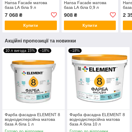
Hansa Facade матова
Hansa Facade матова
Hans
база LА біла 9 л
база LА біла 0,9 л
база
7 068
908
2 3
₴
₴
Купити
Купити
Акційні пропозиції та новинки
10 л вигода 15%
–18%
–18%
Фарба фасадна ELEMENT 8
Фарба фасадна ELEMENT 8
воднодисперсійна матова
воднодисперсійна матова
база А біла 1 л
база А біла 10 л
Готово до відправки
Готово до відправки