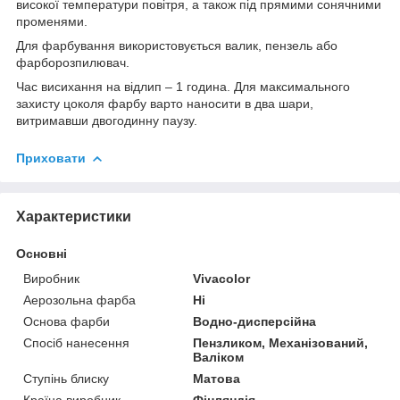
високої температури повітря, а також під прямими сонячними
променями.
Для фарбування використовується валик, пензель або
фарборозпилювач.
Час висихання на відлип – 1 година. Для максимального
захисту цоколя фарбу варто наносити в два шари,
витримавши двогодинну паузу.
Приховати
Характеристики
Основні
Виробник
Vivacolor
Аерозольна фарба
Ні
Основа фарби
Водно-дисперсійна
Спосіб нанесення
Пензликом, Механізований,
Валіком
Ступінь блиску
Матова
Країна виробник
Фінляндія