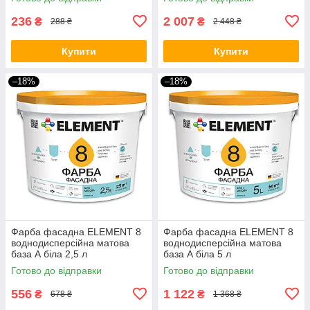
236
2 007
₴
₴
288 ₴
2 448 ₴
Купити
Купити
–18%
–18%
Фарба фасадна ELEMENT 8
Фарба фасадна ELEMENT 8
воднодисперсійна матова
воднодисперсійна матова
база А біла 2,5 л
база А біла 5 л
Готово до відправки
Готово до відправки
556
1 122
₴
₴
678 ₴
1 368 ₴