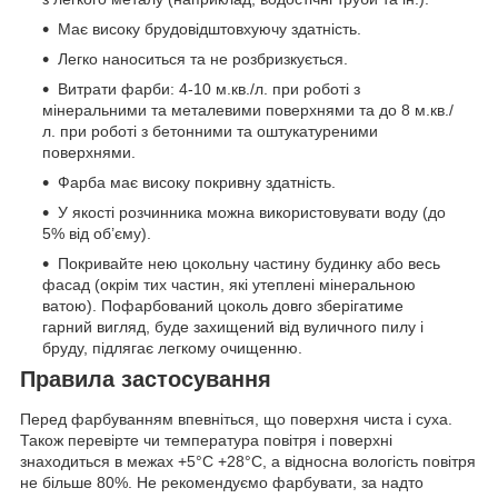
Має високу брудовідштовхуючу здатність.
Легко наноситься та не розбризкується.
Витрати фарби: 4-10 м.кв./л. при роботі з
мінеральними та металевими поверхнями та до 8 м.кв./
л. при роботі з бетонними та оштукатуреними
поверхнями.
Фарба має високу покривну здатність.
У якості розчинника можна використовувати воду (до
5% від об’єму).
Покривайте нею цокольну частину будинку або весь
фасад (окрім тих частин, які утеплені мінеральною
ватою). Пофарбований цоколь довго зберігатиме
гарний вигляд, буде захищений від вуличного пилу і
бруду, підлягає легкому очищенню.
Правила застосування
Перед фарбуванням впевніться, що поверхня чиста і суха.
Також перевірте чи температура повітря і поверхні
знаходиться в межах +5°С +28°С, а відносна вологість повітря
не більше 80%. Не рекомендуємо фарбувати, за надто