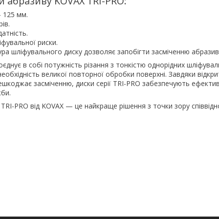
и абразиву KOVAX TRI-PRO:
 125 мм.
ів.
датність.
іфувальної риски.
ура шліфувального диску дозволяє запобігти засміченню абразив
єднує в собі потужність різання з тонкістю однорідних шліфувал
необхідність великої повторної обробки поверхні. Завдяки відкрит
ешкоджає засміченню, диски серії TRI-PRO забезпечують ефектив
би.
TRI-PRO від KOVAX — це найкраще рішення з точки зору співвідн