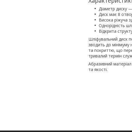
Характеристик
Діаметр диску —
Диск має 8 отвор
Висока ріжуча з
Однорідність шл
Відкрита структ
Шліфувальний диск по
зводить до мінімуму 
та покриттю, що пер
тривалий термін служ
Абразивний матеріал 
та якості.