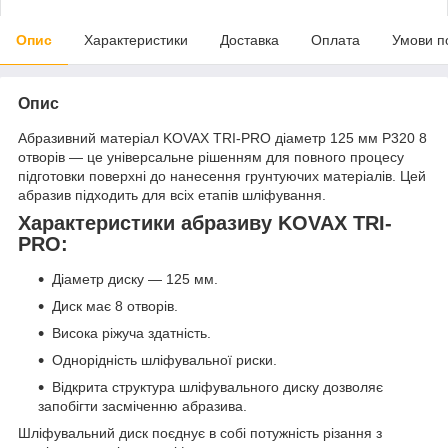
Опис
Характеристики
Доставка
Оплата
Умови п
Опис
Абразивний матеріал KOVAX TRI-PRO діаметр 125 мм P320 8
отворів — це універсальне рішенням для повного процесу
підготовки поверхні до нанесення грунтуючих матеріалів. Цей
абразив підходить для всіх етапів шліфування.
Характеристики абразиву KOVAX TRI-
PRO:
Діаметр диску — 125 мм.
Диск має 8 отворів.
Висока ріжуча здатність.
Однорідність шліфувальної риски.
Відкрита структура шліфувального диску дозволяє
запобігти засміченню абразива.
Шліфувальний диск поєднує в собі потужність різання з