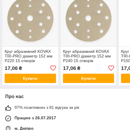
Круг абразивний KOVAX
Круг абразивний KOVAX
Круг
TRI-PRO діаметр 152 мм
TRI-PRO діаметр 152 мм
TRI-
P220 15 отворів
P240 15 отворів
Р150
17,06
17,06
17,
₴
₴
Купити
Купити
Про нас
97% позитивних з 81 відгука за рік
Працює з 26.07.2017
м. Дніпро