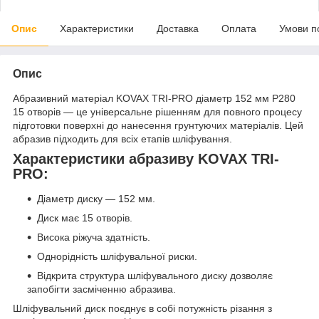
Опис
Характеристики
Доставка
Оплата
Умови п
Опис
Абразивний матеріал KOVAX TRI-PRO діаметр 152 мм P280
15 отворів — це універсальне рішенням для повного процесу
підготовки поверхні до нанесення грунтуючих матеріалів. Цей
абразив підходить для всіх етапів шліфування.
Характеристики абразиву KOVAX TRI-
PRO:
Діаметр диску — 152 мм.
Диск має 15 отворів.
Висока ріжуча здатність.
Однорідність шліфувальної риски.
Відкрита структура шліфувального диску дозволяє
запобігти засміченню абразива.
Шліфувальний диск поєднує в собі потужність різання з