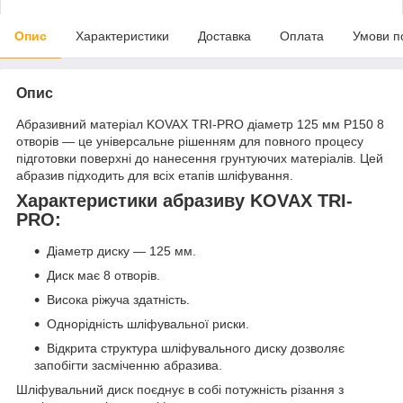
Опис
Характеристики
Доставка
Оплата
Умови п
Опис
Абразивний матеріал KOVAX TRI-PRO діаметр 125 мм P150 8
отворів — це універсальне рішенням для повного процесу
підготовки поверхні до нанесення грунтуючих матеріалів. Цей
абразив підходить для всіх етапів шліфування.
Характеристики абразиву KOVAX TRI-
PRO:
Діаметр диску — 125 мм.
Диск має 8 отворів.
Висока ріжуча здатність.
Однорідність шліфувальної риски.
Відкрита структура шліфувального диску дозволяє
запобігти засміченню абразива.
Шліфувальний диск поєднує в собі потужність різання з