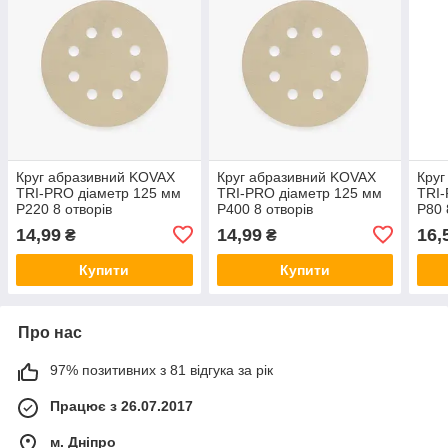
Круг абразивний KOVAX
Круг абразивний KOVAX
Круг
TRI-PRO діаметр 125 мм
TRI-PRO діаметр 125 мм
TRI-
P220 8 отворів
P400 8 отворів
P80 
14,99
14,99
16,
₴
₴
Купити
Купити
Про нас
97% позитивних з 81 відгука за рік
Працює з 26.07.2017
м. Дніпро