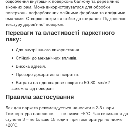
оздоблення внутрішніх поверхонь балкону та дерев’яних
віконних рам. Може використовуватися для обробки
поверхонь, пофарбованих олійними фарбами та алкідними
емалями. Створює покриття стійке до стирання. Підкреслює
текстуру дерев’яної поверхні.
Переваги та властивості паркетного
лаку:
Для внутрішнього використання.
Стійкий до механічних впливів.
Висока адгезія.
Прозоре декоративне покриття.
Витрати на одношарове покриття 50-80 мл/м2
залежно від поверхні.
Правила застосування
Лак для паркета рекомендується наносити в 2-3 шари.
Температура нанесення — не нижче +5˚С. Час висихання до
ступеня 3 – не більше 15 годин при температурі не нижче
+20˚С.