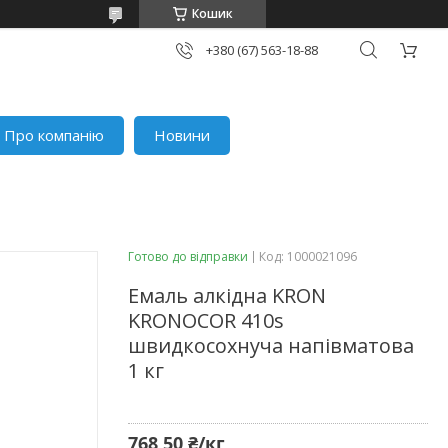
Кошик
+380 (67) 563-18-88
Про компанію
Новини
Готово до відправки
Код:
1000021096
Емаль алкідна KRON
KRONOCOR 410s
швидкосохнуча напівматова
1 кг
768,50 ₴/кг