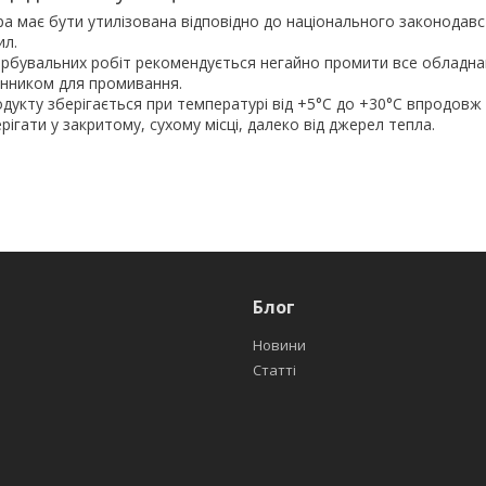
а має бути утилізована відповідно до національного законодав
ил.
арбувальних робіт рекомендується негайно промити все обладн
инником для промивання.
одукту зберігається при температурі від +5°C до +30°C впродовж 1
рігати у закритому, сухому місці, далеко від джерел тепла.
Блог
Новини
Статті