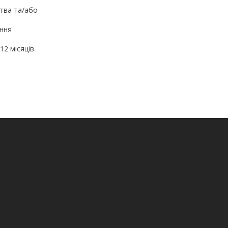
ства та/або
ання
2 місяців.