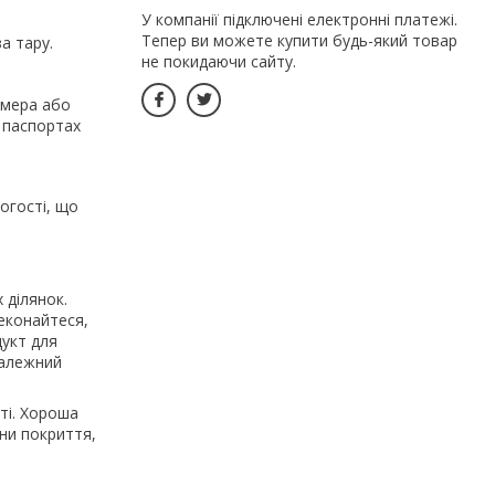
У компанії підключені електронні платежі.
Тепер ви можете купити будь-який товар
а тару.
не покидаючи сайту.
ймера або
 паспортах
огості, що
 ділянок.
реконайтеся,
дукт для
належний
ті. Хороша
ни покриття,