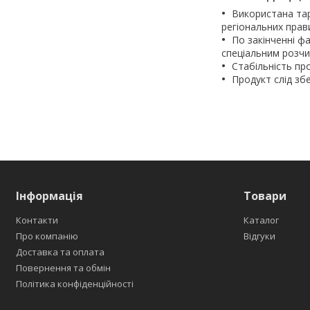
Використана тар
регіональних прав
По закінченні ф
спеціальним розч
Стабільність пр
Продукт слід збе
Інформація
Товари
Контакти
Каталог
Про компанію
Відгуки
Доставка та оплата
Повернення та обмін
Політика конфіденційності