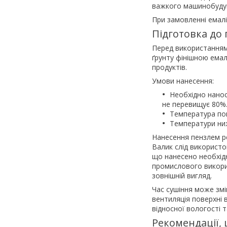
важкого машинобуду
При замовленні емал
Підготовка до
Перед використанням
ґрунту фінішною емал
продуктів.
Умови нанесення:
Необхідно нанос
не перевищує 80%
Температура пов
Температури ниж
Нанесення пензлем р
Валик слід використо
що нанесено необхідн
промислового викори
зовнішній вигляд.
Час сушіння може змі
вентиляція поверхні
відносної вологості т
Рекомендації, 