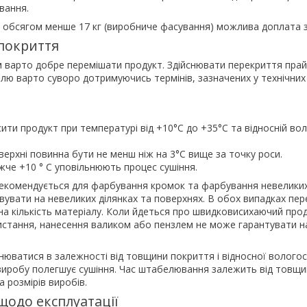
вання.
і обсягом менше 17 кг (виробниче фасування) можлива доплата з
 покриття
 варто добре перемішати продукт. Здійснювати перекриття пра
лю варто суворо дотримуючись термінів, зазначених у технічних
ити продукт при температурі від +10°C до +35°C та відносній вол
.
ерхні повинна бути не менш ніж на 3°C вище за точку роси.
че +10 ° C уповільнюють процес сушіння.
екомендується для фарбування кромок та фарбування невеликих
вувати на невеликих ділянках та поверхнях. В обох випадках пе
а кількість матеріалу. Коли йдеться про швидковисихаючий про
стання, нанесення валиком або пензлем не може гарантувати 
нюватися в залежності від товщини покриття і відносної вологос
 виробу полегшує сушіння. Час штабелювання залежить від товщи
а розмірів виробів.
щодо експлуатації