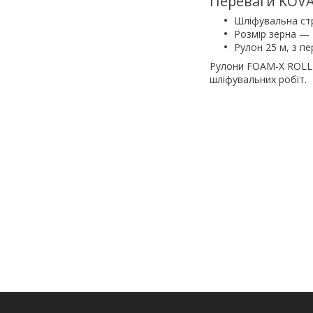
Переваги KOVA
Шліфувальна стр
Розмір зерна — 
Рулон 25 м, з пе
Рулони FOAM-X ROLL р
шліфувальних робіт.