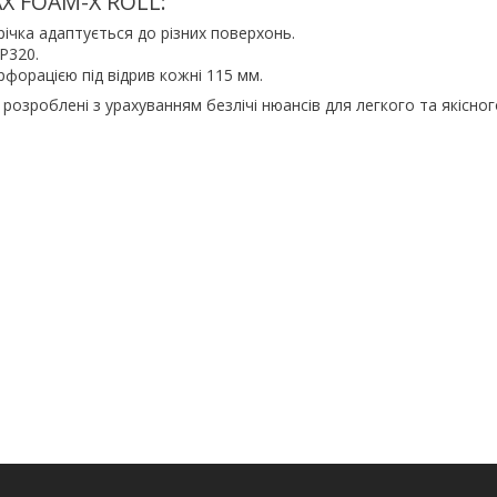
X FOAM-X ROLL:
ічка адаптується до різних поверхонь.
P320.
рфорацією під відрив кожні 115 мм.
озроблені з урахуванням безлічі нюансів для легкого та якісно