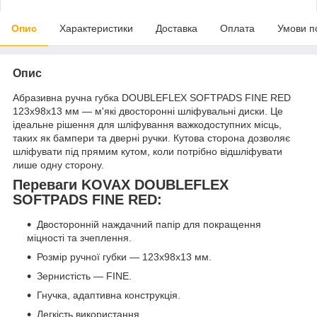
Опис
Характеристики
Доставка
Оплата
Умови п
Опис
Абразивна ручна губка DOUBLEFLEX SOFTPADS FINE RED
123х98х13 мм — м'які двосторонні шліфувальні диски. Це
ідеальне рішення для шліфування важкодоступних місць,
таких як бампери та дверні ручки. Кутова сторона дозволяє
шліфувати під прямим кутом, коли потрібно відшліфувати
лише одну сторону.
Переваги KOVAX DOUBLEFLEX
SOFTPADS FINE RED:
Двосторонній наждачний папір для покращення
міцності та зчеплення.
Розмір ручної губки — 123х98х13 мм.
Зернистість — FINE.
Гнучка, адаптивна конструкція.
Легкість використання.