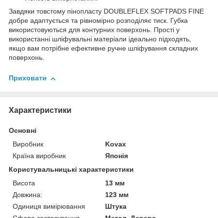
Завдяки товстому пінопласту DOUBLEFLEX SOFTPADS FINE
добре адаптується та рівномірно розподіляє тиск. Губка
використовуються для контурних поверхонь. Прості у
використанні шліфувальні матеріали ідеально підходять,
якщо вам потрібне ефективне ручне шліфування складних
поверхонь.
Приховати
Характеристики
Основні
Виробник
Kovax
Країна виробник
Японія
Користувальницькі характеристики
Висота
13 мм
Довжина:
123 мм
Одиниця вимірювання
Штука
Сфера застосування
Метал, Дерево