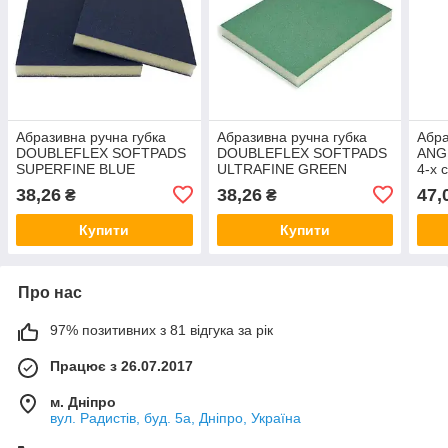
Абразивна ручна губка
Абразивна ручна губка
Абра
DOUBLEFLEX SOFTPADS
DOUBLEFLEX SOFTPADS
ANG
SUPERFINE BLUE
ULTRAFINE GREEN
4-х 
123х98х13 мм
123х98х13 мм
115
38,26
38,26
47,
₴
₴
Купити
Купити
Про нас
97% позитивних з 81 відгука за рік
Працює з 26.07.2017
м. Дніпро
вул. Радистів, буд. 5а, Дніпро, Україна