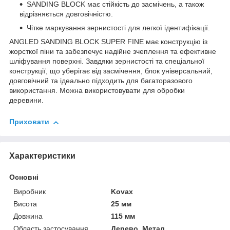
SANDING BLOCK має стійкість до засмічень, а також
відрізняється довговічністю.
Чітке маркування зернистості для легкої ідентифікації.
ANGLED SANDING BLOCK SUPER FINE має конструкцію із
жорсткої піни та забезпечує надійне зчеплення та ефективне
шліфування поверхні. Завдяки зернистості та спеціальної
конструкції, що уберігає від засмічення, блок універсальний,
довговічний та ідеально підходить для багаторазового
використання. Можна використовувати для обробки
деревини.
Приховати
Характеристики
Основні
Виробник
Kovax
Висота
25 мм
Довжина
115 мм
Область застосування
Дерево, Метал