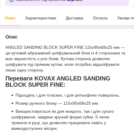
Опис
Характеристики
Доставка
Оплата
Умови п
Опис
ANGLED SANDING BLOCK SUPER FINE 115x90х68x25 мм —
це кутовий абразивний шліфувальний блок із 4 сторонами та
має зернистість з усіх боків. Кутова сторона дозволяє
шліфувати під прямим кутом, коли потрібно відшліфувати
лише одну сторону.
Переваги KOVAX ANGLED SANDING
BLOCK SUPER FINE:
Підходить і для пласких, і для рельєфних поверхонь.
Розмір ручного блоку — 115x90х68x25 мм.
Використовується як для мокрого, так і для сухого
шліфування, завдяки зручній формі губки. Її легко
тримати в руці, що дозволяє працювати навіть у
важкодоступних місцях.