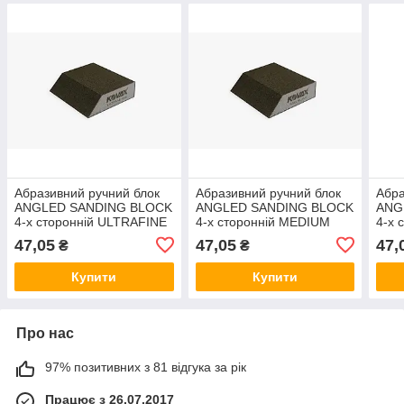
Абразивний ручний блок
Абразивний ручний блок
Абра
ANGLED SANDING BLOCK
ANGLED SANDING BLOCK
ANG
4-х сторонній ULTRAFINE
4-х сторонній MEDIUM
4-х 
115x90х68x25 мм
115x90х68x25 мм
115
47,05
47,05
47,
₴
₴
Купити
Купити
Про нас
97% позитивних з 81 відгука за рік
Працює з 26.07.2017