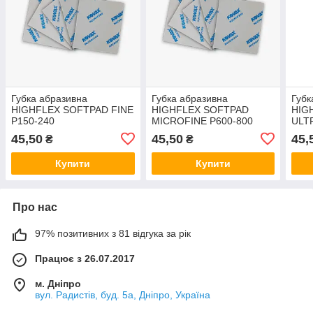
Губка абразивна
Губка абразивна
Губк
HIGHFLEX SOFTPAD FINE
HIGHFLEX SOFTPAD
HIG
P150-240
MICROFINE P600-800
ULT
45,50
45,50
45,
₴
₴
Купити
Купити
Про нас
97% позитивних з 81 відгука за рік
Працює з 26.07.2017
м. Дніпро
вул. Радистів, буд. 5а, Дніпро, Україна