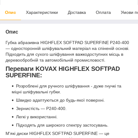
Опис
Характеристики
Доставка
Оплата
Умови п
Опис
Губка абразивна HIGHFLEX SOFTPAD SUPERFINE P240-400
— односторонній шліфувальний матеріал на спіненій основі.
Підходить для сухого шліфування важкодоступних місць в
деревообробній та автомобільній промисловості.
Переваги KOVAX HIGHFLEX SOFTPAD
SUPERFINE:
Розроблені для ручного шліфування - дуже гнучкі та
міцні шліфувальні губки.
Швидко адаптуються до будь-якої поверхні.
Зернистість — P240-400.
Легкі у використанні.
Підходять для широкого спектру застосувань.
М'які диски HIGHFLEX SOFTPAD SUPERFINE — це