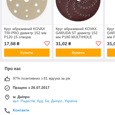
Круг абразивний KOVAX
Круг абразивний KOVAX
Круг
TRI-PRO діаметр 152 мм
GARUDA ST діаметр 152
GAR
Р120 15 отворів
мм Р180 MULTIHOLE
мм 
17,58
31,02
31,
₴
₴
Купити
Купити
Про нас
97% позитивних з 81 відгука за рік
Працює з 26.07.2017
м. Дніпро
вул. Радистів, буд. 5а, Дніпро, Україна
Контакти