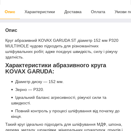
Опис
Характеристики
Доставка
Оплата
Умови п
Опис
Круг абразивний KOVAX GARUDA ST діаметр 152 мм Р320
MULTIHOLE чудово підходить для різноманітних
шліфувальних робіт, адже поєднує швидкість, силу і ріжучу
здатність.
Характеристики абразивного круга
KOVAX GARUDA:
Діаметр диску — 152 мм.
Зерно — Р320.
Ідеальний баланс агресивності, ріжучої сили та
швидкості.
Повний контроль у процесі шліфування від початку до
кінця.
Такий круг ідеально підходить для шліфування МДФ, шпона,
дерева, металу, шпаклівки, мінеральних штукатурок, грунтів і