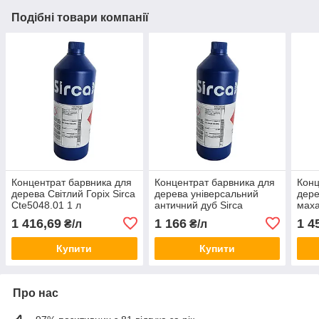
Подібні товари компанії
Концентрат барвника для
Концентрат барвника для
Конц
дерева Світлий Горіх Sirca
дерева універсальний
дере
Cte5048.01 1 л
античний дуб Sirca
маха
TCU2021.01 1 л
1 л
1 416,69
1 166
1 4
₴/л
₴/л
Купити
Купити
Про нас