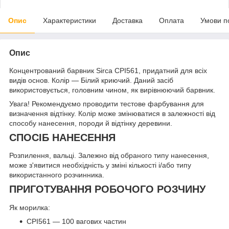
Опис
Характеристики
Доставка
Оплата
Умови п
Опис
Концентрований барвник Sirca CPI561, придатний для всіх
видів основ. Колір — Білий криючий. Даний засіб
використовується, головним чином, як вирівнюючий барвник.
Увага! Рекомендуємо проводити тестове фарбування для
визначення відтінку. Колір може змінюватися в залежності від
способу нанесення, породи й відтінку деревини.
СПОСІБ НАНЕСЕННЯ
Розпилення, вальці. Залежно від обраного типу нанесення,
може з'явитися необхідність у зміні кількості і/або типу
використанного розчинника.
ПРИГОТУВАННЯ РОБОЧОГО РОЗЧИНУ
Як морилка:
CРI561 — 100 вагових частин