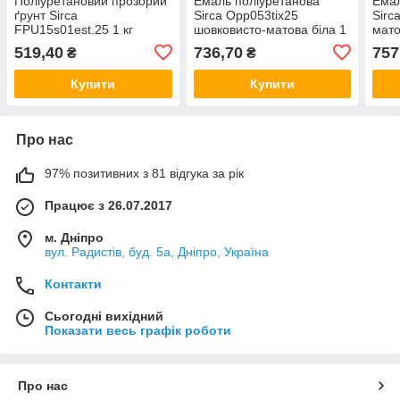
Поліуретановий прозорий
Емаль поліуретанова
Емал
ґрунт Sirca
Sirca Opp053tix25
Sirc
FPU15s01est.25 1 кг
шовковисто-матова біла 1
мато
кг
519,40
736,70
757
₴
₴
Купити
Купити
Про нас
97% позитивних з 81 відгука за рік
Працює з 26.07.2017
м. Дніпро
вул. Радистів, буд. 5а, Дніпро, Україна
Контакти
Сьогодні вихідний
Показати весь графік роботи
Про нас