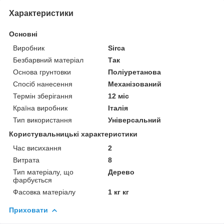
Характеристики
Основні
Виробник
Sirca
Безбарвний матеріал
Так
Основа грунтовки
Поліуретанова
Спосіб нанесення
Механізований
Термін зберігання
12 міс
Країна виробник
Італія
Тип використання
Універсальний
Користувальницькі характеристики
Час висихання
2
Витрата
8
Тип матеріалу, що
Дерево
фарбується
Фасовка матеріалу
1 кг кг
Приховати