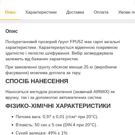
Опис
Характеристики
Доставка
Оплата
Умови п
Опис
Поліуретановий прозорий ґрунт FPU52 має гарні загальні
характеристики. Характеризується відмінною покривною
здатністю і легкістю шліфування. Вибір затверджувача
залежить від бажаних характеристик.
При замовленні грунту обсягом менше 25 кг (виробниче
фасування) можлива доплата за тару.
СПОСІБ НАНЕСЕННЯ
Наноситься методом розпилення (зазвичай AIRMIX) як
вручну, так і за допомогою автоматичних систем.
ФІЗИКО-ХІМІЧНІ ХАРАКТЕРИСТИКИ
Питома вага: 0,97 ± 0,01 (г/см³ при 20°С).
В’язкість: 50 сек ± 5 сек (DIN 4 при 20°С).
Сухий залишок: 49% ± 1%.