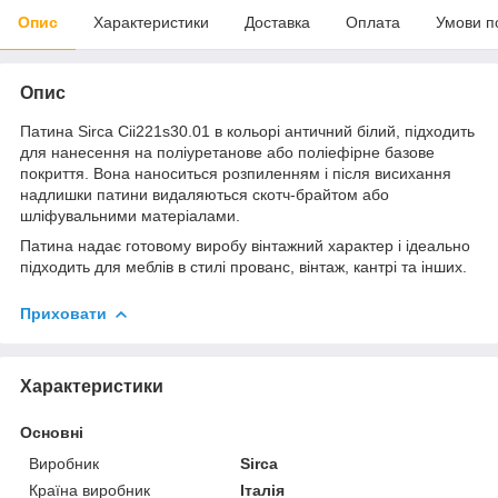
Опис
Характеристики
Доставка
Оплата
Умови п
Опис
Патина Sirca Cii221s30.01 в кольорі античний білий, підходить
для нанесення на поліуретанове або поліефірне базове
покриття. Вона наноситься розпиленням і після висихання
надлишки патини видаляються скотч-брайтом або
шліфувальними матеріалами.
Патина надає готовому виробу вінтажний характер і ідеально
підходить для меблів в стилі прованс, вінтаж, кантрі та інших.
Приховати
Характеристики
Основні
Виробник
Sirca
Країна виробник
Італія