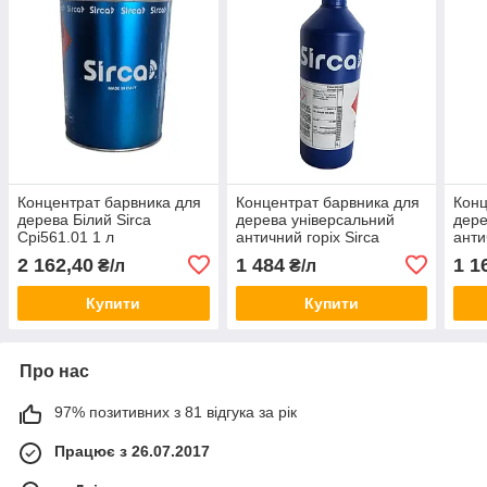
Концентрат барвника для
Концентрат барвника для
Конц
дерева Білий Sirca
дерева універсальний
дере
Cpi561.01 1 л
античний горіх Sirca
анти
TCU2013.01 1 л
TCU2
2 162,40
1 484
1 1
₴/л
₴/л
Купити
Купити
Про нас
97% позитивних з 81 відгука за рік
Працює з 26.07.2017