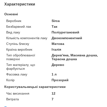
Характеристики
Основні
Виробник
Sirca
Безбарвний лак
Так
Вид лаку
Поліуретановий
Кількість компонентів лаку
Двокомпонентний
Ступінь блиску
Матова
Країна виробник
Італія
Тип оброблюваної
Дерев'яна, Масивна дошка,
поверхні
Терасна дошка
Тип матеріалу, що
Дерево
фарбується
Фасовка лаку
1 л
Колір
Прозорий
Користувальницькі характеристики
Час висихання
12
Витрата
7