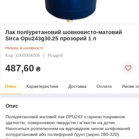
Лак поліуретановий шовковисто-матовий
Sirca Opu243g30.25 прозорий 1 л
Немає в наявності
Код: 1000004006
Роздріб
487,60
₴
Опис
Характеристики
Доставка
Оплата
Умови п
Опис
Поліуретановий матовий лак OPU243 з гарною покривною
здатністю, поверхневою твердістю і м'якістю на дотик.
Наноситься розпиленням на відповідним чином шліфований
поліуретановий або поліефірний ґрунт (зерно 280-320).