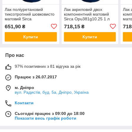
Лак поліуретановий
Лак акриловий двох
Лак 
тиксотропний шовковисто
компонентний матовий
комп
матовий Sirca
Sirca Opu381g10.25 1 л
мато
Opu77tixG30 1 л
Opu3
651,90
718,15
718
₴
₴
Купити
Купити
Про нас
97% позитивних з 81 відгука за рік
Працює з 26.07.2017
м. Дніпро
вул. Радистів, буд. 5а, Дніпро, Україна
Контакти
Сьогодні працює з 09:00 до 18:00
Показати весь графік роботи