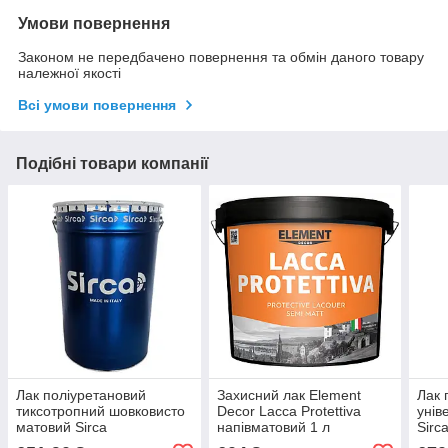
Умови повернення
Законом не передбачено повернення та обмін даного товару
належної якості
Всі умови повернення
Подібні товари компанії
Лак поліуретановий
Захисний лак Element
Лак 
тиксотропний шовковисто
Decor Lacca Protettiva
унів
матовий Sirca
напівматовий 1 л
Sirc
Opu77tixG30 1 л