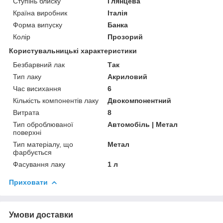
Ступінь блиску
Глянцева
Країна виробник
Італія
Форма випуску
Банка
Колір
Прозорий
Користувальницькі характеристики
Безбарвний лак
Так
Тип лаку
Акриловий
Час висихання
6
Кількість компонентів лаку
Двокомпонентний
Витрата
8
Тип оброблюваної
Автомобіль | Метал
поверхні
Тип матеріалу, що
Метал
фарбується
Фасування лаку
1 л
Приховати
Умови доставки