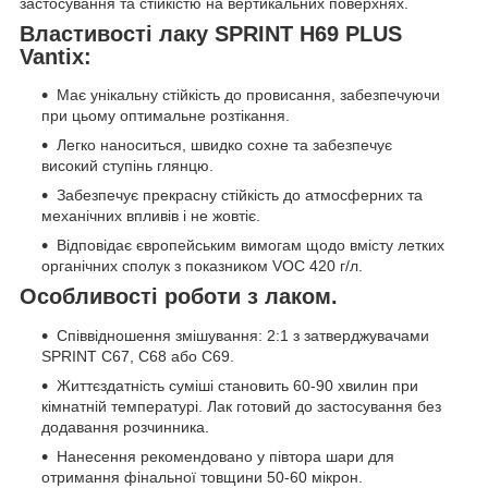
застосування та стійкістю на вертикальних поверхнях.
Властивості лаку SPRINT H69 PLUS
Vantix:
Має унікальну стійкість до провисання, забезпечуючи
при цьому оптимальне розтікання.
Легко наноситься, швидко сохне та забезпечує
високий ступінь глянцю.
Забезпечує прекрасну стійкість до атмосферних та
механічних впливів і не жовтіє.
Відповідає європейським вимогам щодо вмісту летких
органічних сполук з показником VOC 420 г/л.
Особливості роботи з лаком.
Співвідношення змішування: 2:1 з затверджувачами
SPRINT C67, C68 або C69.
Життєздатність суміші становить 60-90 хвилин при
кімнатній температурі. Лак готовий до застосування без
додавання розчинника.
Нанесення рекомендовано у півтора шари для
отримання фінальної товщини 50-60 мікрон.