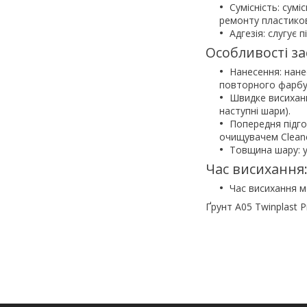
Сумісність: сум
ремонту пластико
Адгезія: слугує
Особливості за
Нанесення: нане
повторного фарбу
Швидке висиханн
наступні шари).
Попередня підго
очищувачем Cleane
Товщина шару: у
Час висихання
Час висихання м
Ґрунт A05 Twinplast 