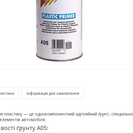
ристики
Інформація для замовлення
для пластику — це однокомпонентний адгезійний ґрунт, спеціаль
 елементів автомобіля.
вості ґрунту A05: