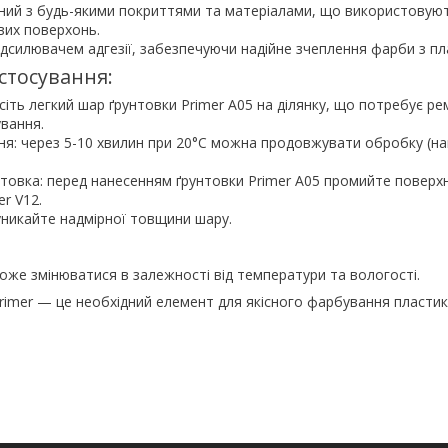
існий з будь-якими покриттями та матеріалами, що використовую
вих поверхонь.
 підсилювачем адгезії, забезпечуючи надійне зчеплення фарби з п
стосування:
сіть легкий шар ґрунтовки Primer A05 на ділянку, що потребує р
вання.
я: через 5-10 хвилин при 20°C можна продовжувати обробку (н
товка: перед нанесенням ґрунтовки Primer A05 промийте повер
r V12.
никайте надмірної товщини шару.
:
оже змінюватися в залежності від температури та вологості.
Primer — це необхідний елемент для якісного фарбування пласти