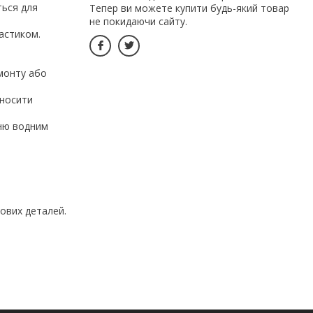
ться для
Тепер ви можете купити будь-який товар
не покидаючи сайту.
ластиком.
емонту або
аносити
хню водним
кових деталей.