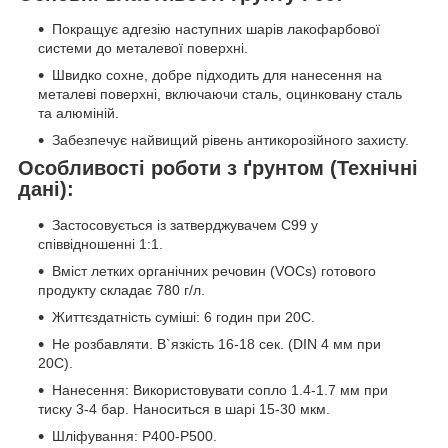
Покращує адгезію наступних шарів лакофарбової
системи до металевої поверхні.
Швидко сохне, добре підходить для нанесення на
металеві поверхні, включаючи сталь, оцинковану сталь
та алюміній.
Забезпечує найвищий рівень антикорозійного захисту.
Особливості роботи з ґрунтом (Технічні
дані):
Застосовується із затверджувачем C99 у
співвідношенні 1:1.
Вміст летких органічних речовин (VOCs) готового
продукту складає 780 г/л.
Життєздатність суміші: 6 годин при 20C.
Не розбавляти. В`язкість 16-18 сек. (DIN 4 мм при
20C).
Нанесення: Використовувати сопло 1.4-1.7 мм при
тиску 3-4 бар. Наноситься в шарі 15-30 мкм.
Шліфування: P400-P500.