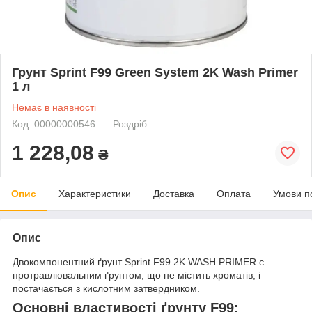
Грунт Sprint F99 Green System 2K Wash Primer
1 л
Немає в наявності
Код: 00000000546
Роздріб
1 228,08
₴
Опис
Характеристики
Доставка
Оплата
Умови п
Опис
Двокомпонентний ґрунт Sprint F99 2K WASH PRIMER є
протравлювальним ґрунтом, що не містить хроматів, і
постачається з кислотним затвердником.
Основні властивості ґрунту F99: