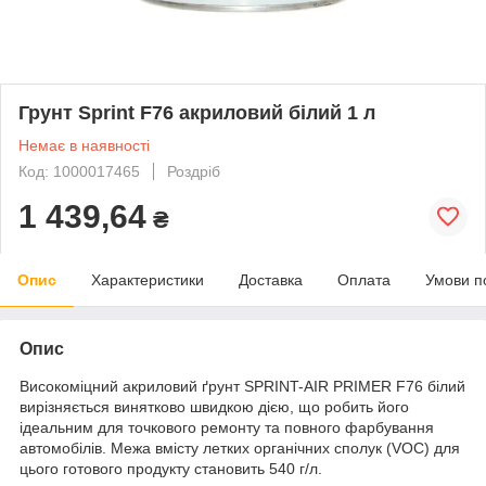
Грунт Sprint F76 акриловий білий 1 л
Немає в наявності
Код: 1000017465
Роздріб
1 439,64
₴
Опис
Характеристики
Доставка
Оплата
Умови п
Опис
Високоміцний акриловий ґрунт SPRINT-AIR PRIMER F76 білий
вирізняється винятково швидкою дією, що робить його
ідеальним для точкового ремонту та повного фарбування
автомобілів. Межа вмісту летких органічних сполук (VOC) для
цього готового продукту становить 540 г/л.