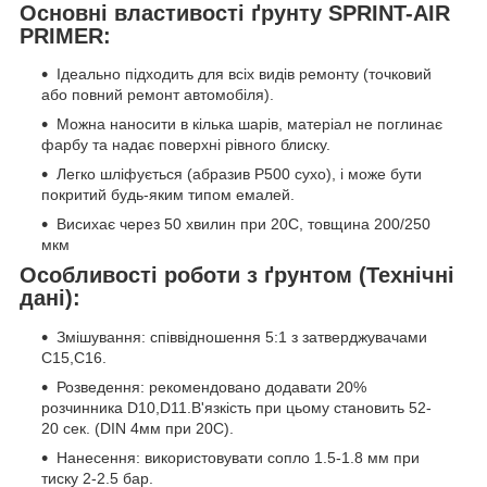
Основні властивості ґрунту SPRINT-AIR
PRIMER:
Ідеально підходить для всіх видів ремонту (точковий
або повний ремонт автомобіля).
Можна наносити в кілька шарів, матеріал не поглинає
фарбу та надає поверхні рівного блиску.
Легко шліфується (абразив P500 сухо), і може бути
покритий будь-яким типом емалей.
Висихає через 50 хвилин при 20С, товщина 200/250
мкм
Особливості роботи з ґрунтом (Технічні
дані):
Змішування: співвідношення 5:1 з затверджувачами
C15,C16.
Розведення: рекомендовано додавати 20%
розчинника D10,D11.В'язкість при цьому становить 52-
20 сек. (DIN 4мм при 20C).
Нанесення: використовувати сопло 1.5-1.8 мм при
тиску 2-2.5 бар.