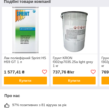
Подібні товари компанії
Лак поліефірний Sprint HS
Грунт KRON
Гру
H59 GT 1 л
f302sp7035.25a light grey
f302
1 кг
кг
1 577,41
737,76
769
₴
₴/кг
Купити
Купити
Про нас
97% позитивних з 81 відгука за рік