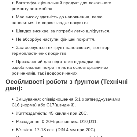
Багатофункціональний продукт для локального
ремонту автомобіля.
Має високу здатність до наповнення, легко
наноситься і створює гладке покриття.
Швидко висихає, за потреби легко шліфується.
Не абсорбує наступні фінішні покриття.
Застосовується як ґрунт-наповнювач, ізолятор
термопластичних покриттів.
Призначений для підготовки підкладки під
оздоблювальні покриття як на основі органічних
розчинників, так і водорозчинних.
Особливості роботи з ґрунтом (Технічні
дані):
Змішування: cпіввідношення 5:1 з затверджувачами
C16 (норма) або C17(швидкий).
Життєздатність: 45 хвилин при 20C.
Розведення: 0-20% розчинника D10,D11.
В`язкість 17-18 сек. (DIN 4 мм при 20С).