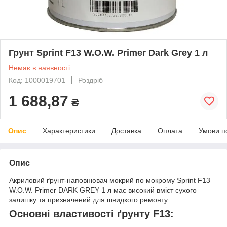
Грунт Sprint F13 W.O.W. Primer Dark Grey 1 л
Немає в наявності
Код: 1000019701
Роздріб
1 688,87
₴
Опис
Характеристики
Доставка
Оплата
Умови п
Опис
Акриловий ґрунт-наповнювач мокрий по мокрому Sprint F13
W.O.W. Primer DARK GREY 1 л має високий вміст сухого
залишку та призначений для швидкого ремонту.
Основні властивості ґрунту F13: