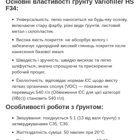
Основні властивості ґрунту Variofiller HS
F34:
Універсальність: легко наноситься на будь-яку основу,
включаючи стару фарбу, різні види ґрунтів, листовий
метал і склопластик.
Висока якість покриття: не абсорбує вологу і
забезпечує однорідний високий глянець покриття після
нанесення базової емалі.
Швидкість і зручність: швидко висихає та легко
шліфується, значно спрощуючи та прискорюючи
робочий процес.
Екологічність: відповідає нормам ЄС щодо вмісту
летких органічних сполук (VOC) — показник не
перевищує 540 г/л (Обмеження ЄС для цієї категорії
(IIB(c)) становить 540 г/л).
Особливості роботи з ґрунтом:
Змішування: поєднується 5:1 (13 від ваги ґрунту) з
затверджувачами C35, C36.
Життєздатність суміші: 50 хвилин при 20°C.