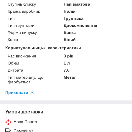
Ступінь блиску
Напівматова
Країна виробник
Італія
Тип
Грунтівка
Тип грунтовки
Двокомпонентні
Форма випуску
Банка
Колір
Білий
Користувальницькі характеристики
Час висихання
3 рік
Об'єм
1 л
Витрата
7,6
Тип матеріалу, що
Метал
фарбується
Приховати
Умови доставки
Нова Пошта
Самовивіз