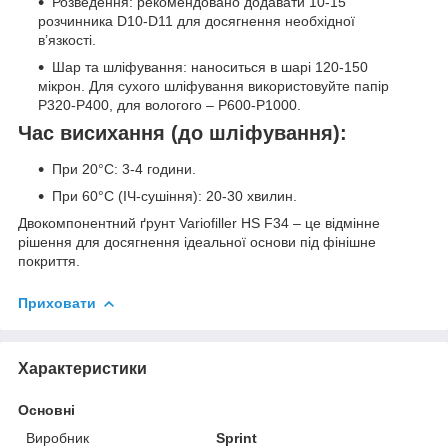
Розведення: рекомендовано додавати 10-15
розчинника D10-D11 для досягнення необхідної
в’язкості.
Шар та шліфування: наноситься в шарі 120-150
мікрон. Для сухого шліфування використовуйте папір
P320-P400, для вологого – P600-P1000.
Час висихання (до шліфування):
При 20°C: 3-4 години.
При 60°C (ІЧ-сушіння): 20-30 хвилин.
Двокомпонентний ґрунт Variofiller HS F34 – це відмінне
рішення для досягнення ідеальної основи під фінішне
покриття.
Приховати
Характеристики
Основні
Виробник
Sprint