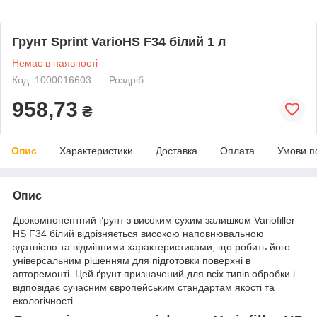
Грунт Sprint VarioHS F34 білий 1 л
Немає в наявності
Код: 1000016603
Роздріб
958,73
₴
Опис
Характеристики
Доставка
Оплата
Умови п
Опис
Двокомпонентний ґрунт з високим сухим залишком Variofiller
HS F34 білий відрізняється високою наповнювальною
здатністю та відмінними характеристиками, що робить його
універсальним рішенням для підготовки поверхні в
авторемонті. Цей ґрунт призначений для всіх типів обробки і
відповідає сучасним європейським стандартам якості та
екологічності.