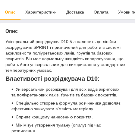
Опис
Характеристики
Доставка
Оплата
Умови п
Опис
Універсальний розріджувач D10 5 л належить до лінійки
розріджувачів SPRINT і призначений для роботи в системі
акрилових та поліуретанових лаків, ґрунтів та базових
покриттів. Він має нормальну швидкість випаровування, що
робить його універсальним для використання у стандартних
температурних умовах.
Властивості розріджувача D10:
Універсальний розріджувач для всіх видів акрилових
та поліуретанових лаків, ґрунтів та базових покриттів.
Спеціально створена формула розчинника дозволяє
ефективно знижувати в`язкість матеріалу.
Сприяє кращому нанесенню покриття.
Мінімізує утворення туману (опилу) під час
розпилення.