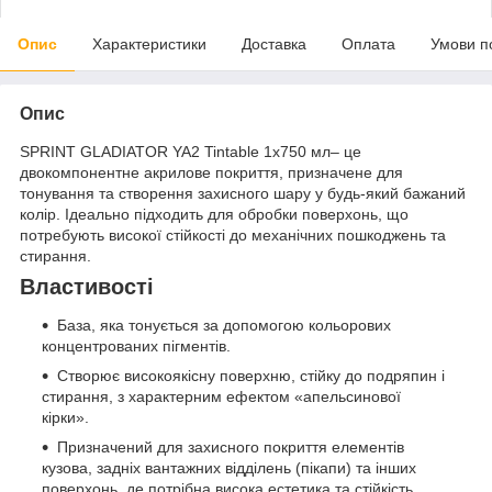
Опис
Характеристики
Доставка
Оплата
Умови п
Опис
SPRINT GLADIATOR YA2 Tintable 1х750 мл– це
двокомпонентне акрилове покриття, призначене для
тонування та створення захисного шару у будь-який бажаний
колір. Ідеально підходить для обробки поверхонь, що
потребують високої стійкості до механічних пошкоджень та
стирання.
Властивості
База, яка тонується за допомогою кольорових
концентрованих пігментів.
Створює високоякісну поверхню, стійку до подряпин і
стирання, з характерним ефектом «апельсинової
кірки».
Призначений для захисного покриття елементів
кузова, задніх вантажних відділень (пікапи) та інших
поверхонь, де потрібна висока естетика та стійкість.