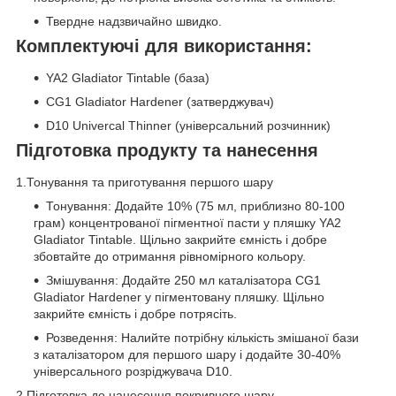
Твердне надзвичайно швидко.
Комплектуючі для використання:
YA2 Gladiator Tintable (база)
CG1 Gladiator Hardener (затверджувач)
D10 Univercal Thinner (універсальний розчинник)
Підготовка продукту та нанесення
1.Тонування та приготування першого шару
Тонування: Додайте 10% (75 мл, приблизно 80-100
грам) концентрованої пігментної пасти у пляшку YA2
Gladiator Tintable. Щільно закрийте ємність і добре
збовтайте до отримання рівномірного кольору.
Змішування: Додайте 250 мл каталізатора CG1
Gladiator Hardener у пігментовану пляшку. Щільно
закрийте ємність і добре потрясіть.
Розведення: Налийте потрібну кількість змішаної бази
з каталізатором для першого шару і додайте 30-40%
універсального розріджувача D10.
2.Підготовка до нанесення покривного шару