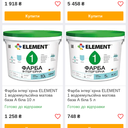
1 918
5 458
₴
₴
Купити
Купити
Фарба інтер`єрна ELEMENT
Фарба інтер`єрна ELEMENT
1 водоемульсійна матова
1 водоемульсійна матова
база А біла 10 л
база А біла 5 л
Готово до відправки
Готово до відправки
1 258
748
₴
₴