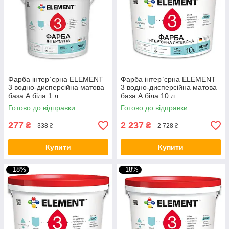
Фарба інтер`єрна ELEMENT
Фарба інтер`єрна ELEMENT
3 водно-дисперсійна матова
3 водно-дисперсійна матова
база А біла 1 л
база А біла 10 л
Готово до відправки
Готово до відправки
277
2 237
₴
₴
338 ₴
2 728 ₴
Купити
Купити
–18%
–18%