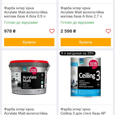
Фарба інтер`єрна
Фарба інтер`єрна
Acrylate Matt вологостійка
Acrylate Matt вологостійка
матова база А біла 0,9 л
матова база А біла 2,7 л
Готово до відправки
Готово до відправки
978
2 598
₴
₴
Купити
Купити
9 л вигідніше на 33%
Фарба інтер`єрна
Фарба інтер`єрна
Acrylate Matt вологостійка
Ceiling 3 для стелі база АP