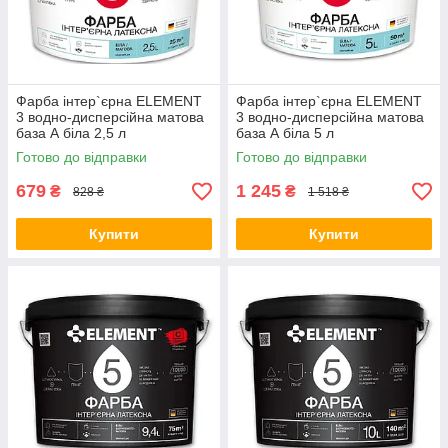
Фарба інтер`єрна ELEMENT
Фарба інтер`єрна ELEMENT
3 водно-дисперсійна матова
3 водно-дисперсійна матова
база А біла 2,5 л
база А біла 5 л
Готово до відправки
Готово до відправки
679
1 245
₴
₴
828 ₴
1 518 ₴
Купити
Купити